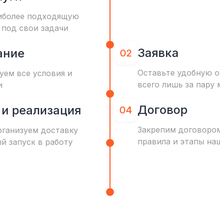
иболее подходящую
 под свои задачи
Заявка
ание
02
Оставьте удобную о
уем все условия и
всего лишь за пару 
и
Договор
 и реализация
04
Закрепим договоро
рганизуем доставку
правила и этапы на
ый запуск в работу