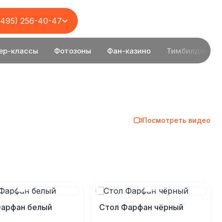
(495) 256-40-47
ер-классы
Фотозоны
Фан-казино
Тимбилдинг
Посмотреть видео
Фарфан белый
Стол Фарфан чёрный