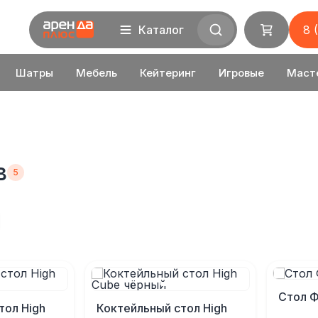
Каталог
8 
Шатры
Мебель
Кейтеринг
Игровые
Маст
в
Стол 
тол High
Коктейльный стол High