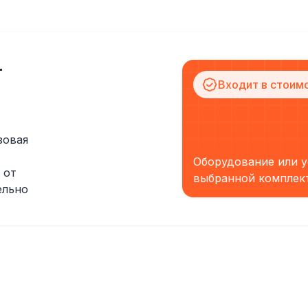
т
Входит в стоим
зовая
Оборудование или у
 от
выбранной комплек
ельно