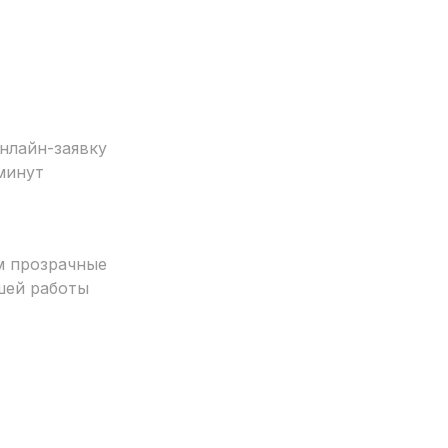
нлайн-заявку
минут
м прозрачные
шей работы