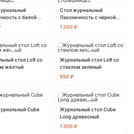
журнальный
Стол журнальный
чность с белой
Лаконичность с чёрной
шницей
столешницей
₽
1 200 ₽
ьный стол Loft со
Журнальный стол Loft со
ом жёлтый
стеклом зелёный
950 ₽
журнальный Cube
Журнальный стол Cube
Long древесный
1 300 ₽