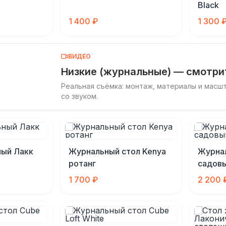
Black
1 400 ₽
1 300 
ВИДЕО
Низкие (журнальные) — смотр
Реальная съёмка: монтаж, материалы и масш
со звуком.
ный Лакк
Журнальный стол Kenya
Журна
ротанг
садов
1 700 ₽
2 200 