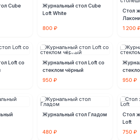
тол Cube
Журнальный стол Cube
Стол 
Loft White
Лакони
столе
800 ₽
1 200 
ол Loft со
Журнальный стол Loft со
Журнал
й
стеклом чёрный
стекл
950 ₽
950 ₽
льный
Журнальный стол Гладом
Стол 
Loft
480 ₽
750 ₽