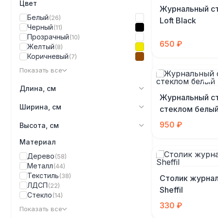
Цвет
Журнальный с
Белый
(26)
Loft Black
Черный
(11)
Прозрачный
(10)
650 ₽
Желтый
(8)
Коричневый
(7)
Показать все
Длина, см
Журнальный ст
Ширина, см
стеклом белы
950 ₽
Высота, см
Материал
Дерево
(58)
Металл
(44)
Текстиль
(38)
Столик журна
ЛДСП
(22)
Sheffil
Стекло
(14)
330 ₽
Показать все