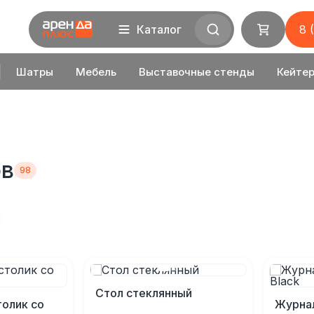
Каталог
8 
Шатры
Мебель
Выставочные стенды
Кейтер
ов
Стол стеклянный
олик со
Журнал