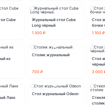
тол Cube
Журнальный стол Cube
Стол ж
Long чёрный
бочки 
1 300 ₽
1 100 ₽
Столик журнальный
ый из
Стол 
чёрны
700 ₽
3 000 
Стол журнальный Odeon
ный Лакк
Стекл
столик