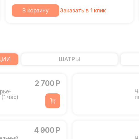
В корзину
Заказать в 1 клик
ЦИИ
ШАТРЫ
2 700 Р
рье-
Ч
(1 час)
п
4 900 Р
ельный
Ч