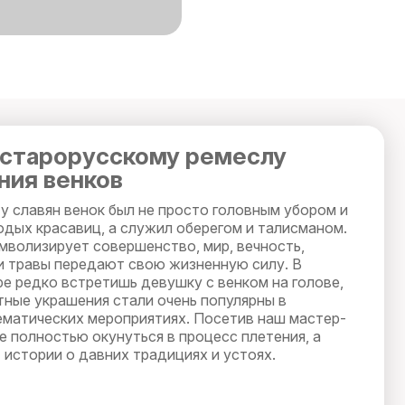
 старорусскому ремеслу
ния венков
у славян венок был не просто головным убором и
дых красавиц, а служил оберегом и талисманом.
мволизирует совершенство, мир, вечность,
 и травы передают свою жизненную силу. В
е редко встретишь девушку с венком на голове,
тные украшения стали очень популярны в
тематических мероприятиях. Посетив наш мастер-
е полностью окунуться в процесс плетения, а
 истории о давних традициях и устоях.