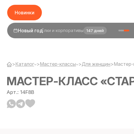
Новинки
1 сентября
День знаний
25 дней
>
Каталог
>
Мастер-классы
>
Для женщин
>
Мастер-
МАСТЕР-КЛАСС «СТА
Арт.: 14F8B