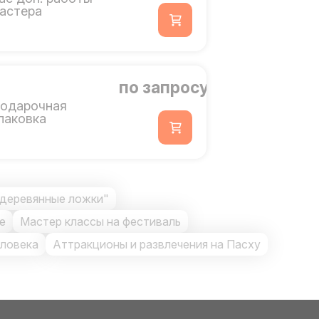
астера
по запросу
одарочная
паковка
 деревянные ложки"
е
Мастер классы на фестиваль
еловека
Аттракционы и развлечения на Пасху