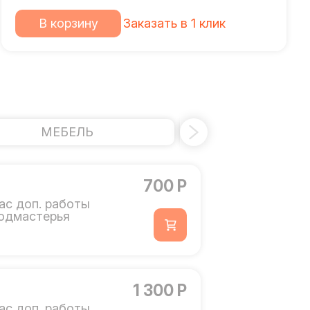
В корзину
Заказать в 1 клик
МЕБЕЛЬ
УСИЛЕНИЕ 
700 Р
ас доп. работы
одмастерья
1 300 Р
ас доп. работы