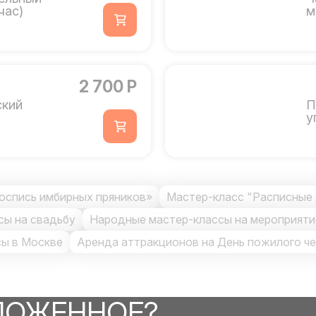
час)
м
2 700 Р
ский
П
у
оспись имбирных пряников»
Мастер-класс "Расписные
сы на свадьбу
Народные мастер-классы на мероприяти
ы в Москве
Аренда аттракционов на День пожилого ч
ЛОЖЕННОЕ?