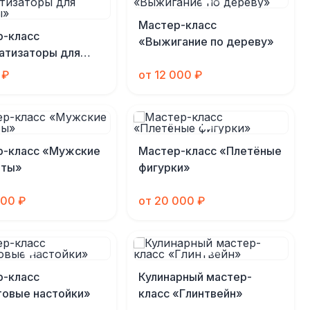
Мастер-класс
р-класс
«Выжигание по дереву»
атизаторы для
ы»
 ₽
от 12 000 ₽
р-класс «Мужские
Мастер-класс «Плетёные
еты»
фигурки»
000 ₽
от 20 000 ₽
р-класс
Кулинарный мастер-
товые настойки»
класс «Глинтвейн»