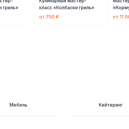
стер-
Кулинарный мастер-
Масте
и гриль»
класс «Колбаски гриль»
«Корму
от 750 ₽
от 11 
Мебель
Кейтеринг