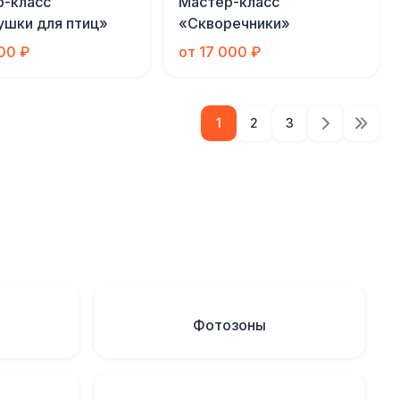
р-класс
Мастер-класс
шки для птиц»
«Скворечники»
000 ₽
от 17 000 ₽
1
2
3
Фотозоны