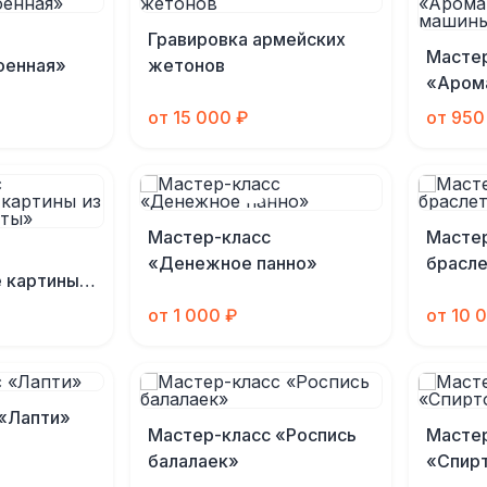
Гравировка армейских
Масте
оенная»
жетонов
«Аром
машин
от 15 000 ₽
от 950
Мастер-класс
Масте
«Денежное панно»
брасл
 картины
 пасты»
от 1 000 ₽
от 10 
«Лапти»
Мастер-класс «Роспись
Масте
балалаек»
«Спир