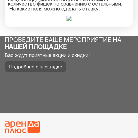
количество фишек по сравнению с остальными.
На какие поля можно сделать ставку:
Виды сала – 4 к 1;
Приготовление – 3 к 1;
Добавки – 3 к 1;
Способ засаливание – 1 к 2;
При желании, участник может выставить фишки
ПРОВЕДИТЕ ВАШЕ МЕРОПРИЯТИЕ НА
одновременно на несколько полей игрового поля.
НАШЕЙ ПЛОЩАДКЕ
Подробнее об аренде оборудования и доставке
узнавайте в онлайн чате или обратившись на
Вас ждут приятные акции и скидки!
горячую линию.
Подробнее о площадке