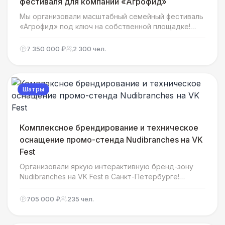
фестиваля для компании «Агрофид»
Мы организовали масштабный семейный фестиваль
«Агрофид» под ключ на собственной площадке!
Узнайте подробности яркого события,
особенности организации и как мы создали
7 350 000 ₽
2 300 чел.
атмосферу настоящего праздника для всей семьи!
Шатры
Комплексное брендирование и техническое
оснащение промо-стенда Nudibranches на VK
Fest
Организовали яркую интерактивную бренд-зону
Nudibranches на VK Fest в Санкт-Петербурге!
Узнайте, как мы создали сказочную подводную
атмосферу, обеспечили площадку шатрами и
705 000 ₽
235 чел.
мебелью, и развлекли гостей фестиваля!