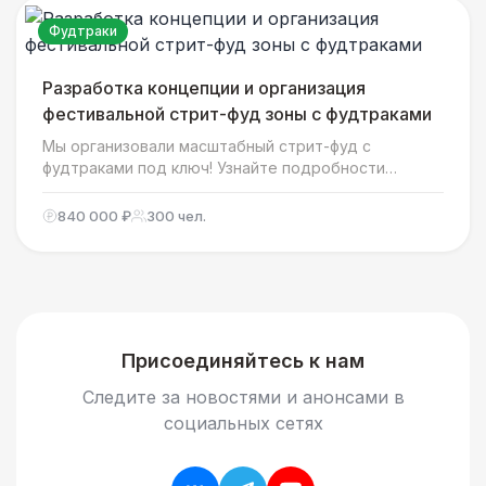
Фудтраки
Разработка концепции и организация
фестивальной стрит-фуд зоны с фудтраками
Мы организовали масштабный стрит-фуд с
фудтраками под ключ! Узнайте подробности
проекта, особенности меню и как мы создали
атмосферу настоящего гастрономического
840 000 ₽
300 чел.
фестиваля для гостей!
Присоединяйтесь к нам
Следите за новостями и анонсами в
социальных сетях