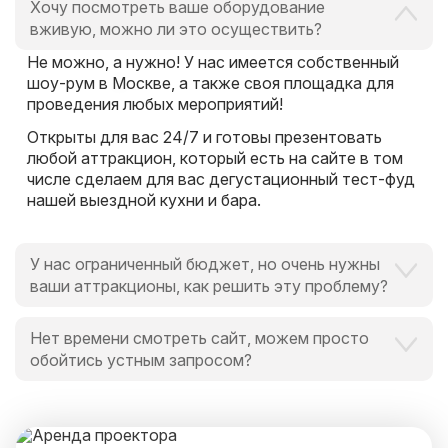
Хочу посмотреть ваше оборудование
вживую, можно ли это осуществить?
Не можно, а нужно! У нас имеется собственный
шоу-рум в Москве, а также своя площадка для
проведения любых мероприятий!
Открыты для вас 24/7 и готовы презентовать
любой аттракцион, который есть на сайте в том
числе сделаем для вас дегустационный тест-фуд
нашей выездной кухни и бара.
У нас ограниченный бюджет, но очень нужны
ваши аттракционы, как решить эту проблему?
Это вообще не проблема для нас и для Вас,
Нет времени смотреть сайт, можем просто
поскольку мы всегда идем навстречу и готовы
обойтись устным запросом?
выручить в любой ситуации, поскольку
альтернатива есть всегда.
Мы обожаем ценить время наших клиентов.
И специально для Вас мы закрепим персонального
менеджера, который оперативно ответит на