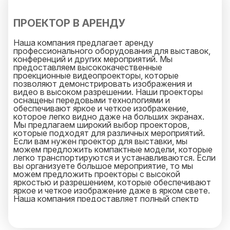
любой ваш запрос и будет на связи 25 часов в
сутки.
ПРОЕКТОР В АРЕНДУ
Наша компания предлагает аренду
профессионального оборудования для выставок,
конференций и других мероприятий. Мы
предоставляем высококачественные
проекционные видеопроекторы, которые
позволяют демонстрировать изображения и
видео в высоком разрешении. Наши проекторы
оснащены передовыми технологиями и
обеспечивают яркое и четкое изображение,
которое легко видно даже на больших экранах.
Мы предлагаем широкий выбор проекторов,
которые подходят для различных мероприятий.
Если вам нужен проектор для выставки, мы
можем предложить компактные модели, которые
легко транспортируются и устанавливаются. Если
вы организуете большое мероприятие, то мы
можем предложить проекторы с высокой
яркостью и разрешением, которые обеспечивают
яркое и четкое изображение даже в ярком свете.
Наша компания предоставляет полный спектр
услуг, связанных с арендой проекторов. Мы
поможем вам выбрать подходящий проектор для
вашего мероприятия, установим его и подготовим