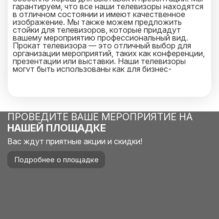
гарантируем, что все наши телевизоры находятся
в отличном состоянии и имеют качественное
изображение. Мы также можем предложить
стойки для телевизоров, которые придадут
вашему мероприятию профессиональный вид.
Прокат телевизора — это отличный выбор для
организации мероприятий, таких как конференции,
презентации или выставки. Наши телевизоры
могут быть использованы как для бизнес-
мероприятий, так и для частных мероприятий,
таких как дни рождения и свадьбы. Мы
предлагаем аренду телевизоров в Москве по
выгодным ценам. Если вы заинтересованы в
аренде телевизора, свяжитесь с нами и мы с
ПРОВЕДИТЕ ВАШЕ МЕРОПРИЯТИЕ НА
радостью поможем вам выбрать телевизор,
который подойдет именно для вашего
НАШЕЙ ПЛОЩАДКЕ
мероприятия. Мы также предоставляем услуги по
доставке и установке телевизоров на
Вас ждут приятные акции и скидки!
мероприятии. Наша команда профессионалов
установит и настроит телевизор в соответствии
Подробнее о площадке
с вашими потребностями. Мы гарантируем
своевременную доставку и установку
телевизора, чтобы ваше мероприятие прошло без
сбоев. Мы также предоставляем возможность
арендовать дополнительное оборудование, такое
как аудиосистемы, проекторы и экраны. Наша
компания гарантирует высококачественное
обслуживание и техническую поддержку в любое