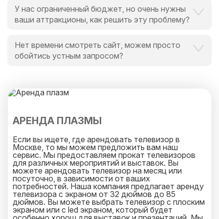
У нас ограниченный бюджет, но очень нужны
ваши аттракционы, как решить эту проблему?
Это вообще не проблема для нас и для Вас,
Нет времени смотреть сайт, можем просто
поскольку мы всегда идем навстречу и готовы
обойтись устным запросом?
выручить в любой ситуации, поскольку
альтернатива есть всегда.
Мы обожаем ценить время наших клиентов.
И специально для Вас мы закрепим персонального
менеджера, который оперативно ответит на
любой ваш запрос и будет на связи 25 часов в
сутки.
АРЕНДА ПЛАЗМЫ
Если вы ищете, где арендовать телевизор в
Москве, то мы можем предложить вам наш
сервис. Мы предоставляем прокат телевизоров
для различных мероприятий и выставок. Вы
можете арендовать телевизор на месяц или
посуточно, в зависимости от ваших
потребностей. Наша компания предлагает аренду
телевизора с экраном от 32 дюймов до 85
дюймов. Вы можете выбрать телевизор с плоским
экраном или с led экраном, который будет
особенно хорош для выставок и презентаций. Мы