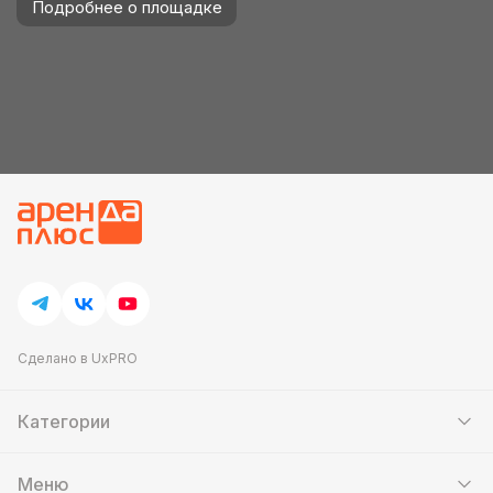
Подробнее о площадке
Сделано в UxPRO
Категории
Шатры
Мебель
Меню
Кейтеринг