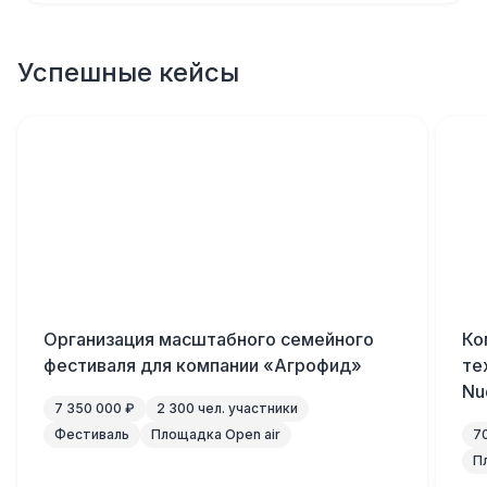
Успешные кейсы
Организация масштабного семейного
Ко
фестиваля для компании «Агрофид»
те
Nu
7 350 000 ₽
2 300 чел. участники
Фестиваль
Площадка Open air
7
П