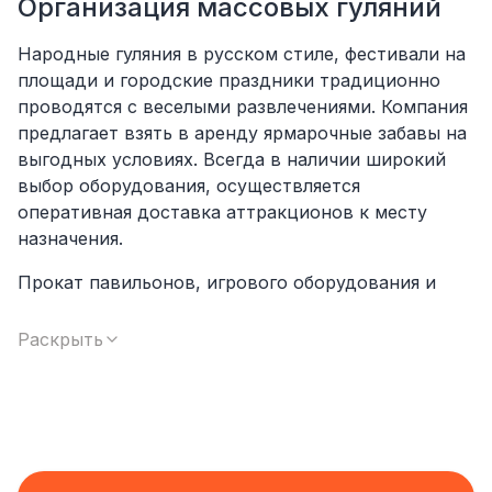
Организация массовых гуляний
Народные гуляния в русском стиле, фестивали на
площади и городские праздники традиционно
проводятся с веселыми развлечениями. Компания
предлагает взять в аренду ярмарочные забавы на
выгодных условиях. Всегда в наличии широкий
выбор оборудования, осуществляется
оперативная доставка аттракционов к месту
назначения.
Прокат павильонов, игрового оборудования и
батутов позволяет существенно сэкономить на
организации мероприятия. Нет необходимости
Раскрыть
вкладывать денежные средства в покупку
конструкций, хранить и обслуживать
крупногабаритный инвентарь.
Какое ярмарочное оборудование можно
арендовать в компании: