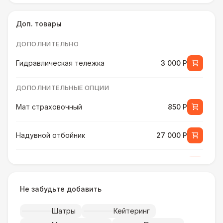
Доп. товары
ДОПОЛНИТЕЛЬНО
Гидравлическая тележка
3 000 Р
ДОПОЛНИТЕЛЬНЫЕ ОПЦИИ
Мат страховочный
850 Р
Надувной отбойник
27 000 Р
Ростомер детский
2 700 Р
Не забудьте добавить
Ростомер универсальный
3 800 Р
Шатры
Кейтеринг
Музыкальное сопровождение
15 000 Р