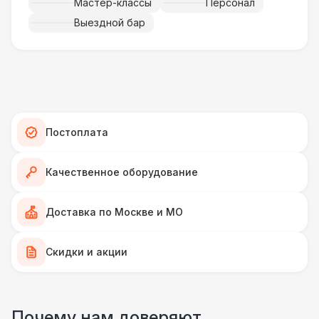
Мастер-классы
Персонал
Выездной бар
ПЕРСОНАЛ
Тех. спец.
4 900 Р
Инструктор
7 000 Р
Постоплата
Аниматор
10 000 Р
Качественное оборудование
Менеджер проекта
13 000 Р
Доставка по Москве и МО
БАРЬЕР БЕЗОПАСНОСТИ
Серебряный (1,7 х 0,8 х 0,6)
490 Р
Скидки и акции
ДОПОЛНИТЕЛЬНО
Анкерное крепление
7 500 Р
Почему нам доверяют