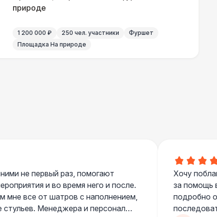
природе
500 Р
В корзину
1 200 000 ₽
250 чел. участники
Фуршет
Площадка На природе
 000 Р
В корзину
000 Р
В корзину
000 Р
В корзину
700 Р
В корзину
 ними не первый раз, помогают
Хочу побла
 100 Р
В корзину
роприятия и во время него и после.
за помощь 
 мне все от шатров с наполнением,
подробно о
е стульев. Менеджера и персонал
последоват
400 Р
В корзину