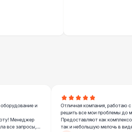
Палатка 2,5 х 2,5 м
6 
Шатер Пагода
11
Домик «Ярмарочный» 3 х 2 м
27 
Шатер Павильон
43 
БАРЬЕР БЕЗОПАСНОСТИ
Черный / оранж. (2 х 1 х 0,6)
 оборудование и
Отличная компания, работаю с
Стилизованный (2 х 1 х 0,6)
1
решить все мои проблемы до ме
боту! Менеджер
Предоставляют как комплексом
ла все запросы,
так и небольшую мелочь в вид
Баннер односторонний
2 