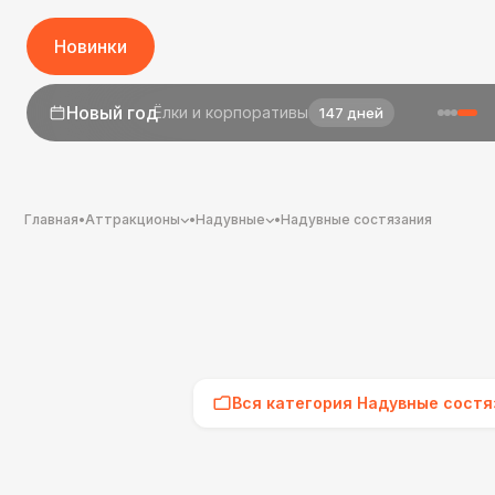
Новинки
1 сентября
День знаний
25 дней
Главная
•
Аттракционы
•
Надувные
•
Надувные состязания
Вся категория Надувные состя