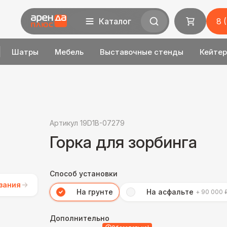
Каталог
8 
Шатры
Мебель
Выставочные стенды
Кейтер
Артикул 19D1B-07279
Горка для зорбинга
Способ установки
зания
На грунте
На асфальте
+ 90 000 
Дополнительно