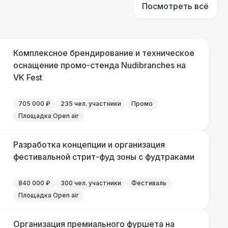
Посмотреть всё
500 Р
В корзину
81 Р
В корзину
Комплексное брендирование и техническое
оснащение промо-стенда Nudibranches на
330 Р
VK Fest
В корзину
705 000 ₽
235 чел. участники
Промо
290 Р
В корзину
Площадка Open air
500 Р
В корзину
Разработка концепции и организация
фестивальной стрит-фуд зоны с фудтраками
840 000 ₽
300 чел. участники
Фестиваль
000 Р
В корзину
Площадка Open air
500 Р
В корзину
Организация премиального фуршета на