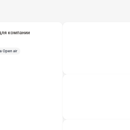
Дистрибьютор питания (63 Ампера)
4 
Кабель питания (32 Ампера)
для компании
Удлинитель-пилот (16 Ампер)
 Open air
Кабельный трап
Генератор — 4 кВт
8 
ШАТРЫ
Шатер быстровозводимый
6 
Прилавок
6 