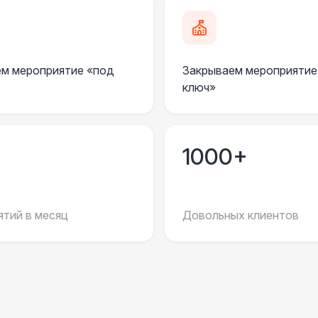
Анкерное крепление
7 
Подставка для огнетушителя
м мероприятие «под
Закрываем мероприятие
ключ»
Огнетушители
1
Урна
1000+
Столбики ограждения (1м)
1
тий в месяц
Довольных клиентов
Указатель А3
1
Санитайзер (100 чел.)
1
ЭЛЕКТРИЧЕСТВО