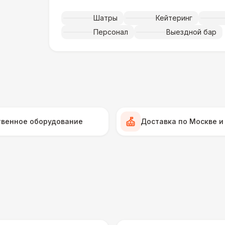
Музыкальное сопровождение
15 
Шатры
Кейтеринг
ПЕРСОНАЛ
Персонал
Выездной бар
Тех. спец.
4 
Инструктор
7 
Аниматор
10 
твенное оборудование
Доставка по Москве и
Менеджер проекта
13 
БАРЬЕР БЕЗОПАСНОСТИ
Серебряный (1,7 х 0,8 х 0,6)
ДОПОЛНИТЕЛЬНО