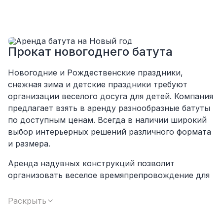
почти не было видно!
Однозначно будем работать с этим
подрядчиком еще раз :)
Прокат новогоднего батута
Новогодние и Рождественские праздники,
снежная зима и детские праздники требуют
организации веселого досуга для детей. Компания
предлагает взять в аренду разнообразные батуты
по доступным ценам. Всегда в наличии широкий
выбор интерьерных решений различного формата
и размера.
Аренда надувных конструкций позволит
организовать веселое времяпрепровождение для
всех без исключения. С их помощью малыши
получат незабываемые эмоции и яркие
Раскрыть
впечатления. На горках и игровых комплексах