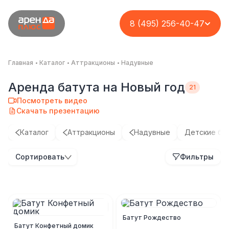
8 (495) 256-40-47
Главная
Каталог
Аттракционы
Надувные
Аренда батута на Новый год
Посмотреть видео
Скачать презентацию
Каталог
Аттракционы
Надувные
Детские ба
Парк аттракционов
День семьи в
Организация
Организация
Сортировать
Фильтры
на кассу с
компании
корпоратива «Техно
масштабного
возможностью
«Агрофид»
фест» для
новогоднего
вашего заработка
сотрудников МГТС
праздника с
Комплекс
эксклюзивным
Кейс
Кейс
Кейс
игровым
Батут Рождество
оборудованием
Батут Конфетный домик