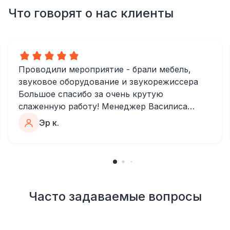
Что говорят о нас клиенты
Проводили мероприятие - брали мебель,
звуковое оборудование и звукорежиссера
Большое спасибо за очень крутую
слаженную работу! Менеджер Василиса
очень быстро и качественно обрабатывала
Эр к.
все запросы, пошла навстречу во многих
моментах
Отдельное спасибо звукорежиссеру
Александру, все тревоги сгладились
благодаря его работе и человечности :)
Все приехало вовремя, в хорошем
Часто задаваемые вопросы
состоянии. Ребята сами все поставили,
посоветовали как лучше расположить и
аккуратно сложили провода так, что их