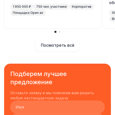
об
1 950 000 ₽
750 чел. участники
Корпоратив
Площадка Open air
1
Ф
Посмотреть всё
Подберем лучшее
предложение
Оставьте заявку и мы поможем вам решить
любую нестандартную задачу