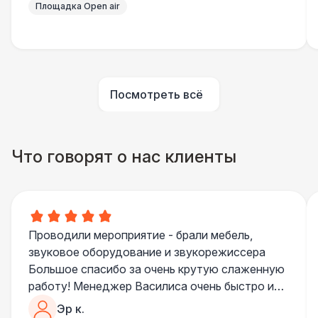
Площадка Open air
Шатер быстровозводимый
6 000 Р
Прилавок
6 500 Р
Палатка 2,5 х 2,5 м
6 500 Р
Посмотреть всё
Шатер Пагода
11 000 Р
Что говорят о нас клиенты
Домик «Ярмарочный» 3 х 2 м
27 000 Р
Шатер Павильон
43 000 Р
Проводили мероприятие - брали мебель,
БАРЬЕР БЕЗОПАСНОСТИ
звуковое оборудование и звукорежиссера
Большое спасибо за очень крутую слаженную
Черный / оранж. (2 х 1 х 0,6)
700 Р
работу! Менеджер Василиса очень быстро и
качественно обрабатывала все запросы,
Эр к.
Стилизованный (2 х 1 х 0,6)
1 100 Р