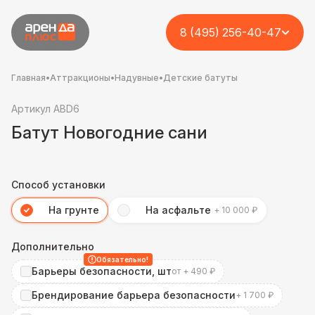
8 (495) 256-40-47
Главная
•
Аттракционы
•
Надувные
•
Детские батуты
Артикул ABD6
Батут Новогодние сани
Способ установки
На грунте
На асфальте
+ 10 000 ₽
Дополнительно
Обязательно!
Барьеры безопасности, шт
от + 490 ₽
Брендирование барьера безопасности
+ 1 700 ₽