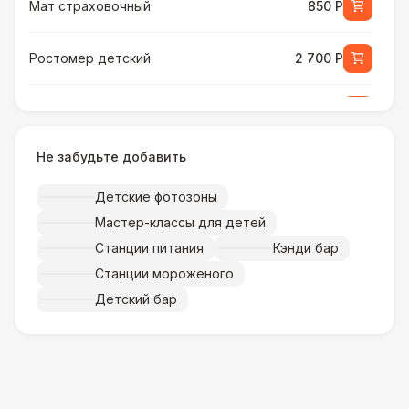
Мат страховочный
850 Р
Ростомер детский
2 700 Р
Ростомер универсальный
3 800 Р
Не забудьте добавить
Музыкальное сопровождение
15 000 Р
Детские фотозоны
ПЕРСОНАЛ
Мастер-классы для детей
Тех. спец.
4 900 Р
Станции питания
Кэнди бар
Станции мороженого
Инструктор
7 000 Р
Детский бар
Аниматор
10 000 Р
Менеджер проекта
13 000 Р