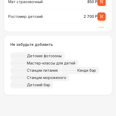
Мат страховочный
850 Р
Ростомер детский
2 700 Р
Ростомер универсальный
3 800 Р
Не забудьте добавить
Музыкальное сопровождение
15 000 Р
Детские фотозоны
ПЕРСОНАЛ
Мастер-классы для детей
Тех. спец.
4 900 Р
Станции питания
Кэнди бар
Станции мороженого
Инструктор
7 000 Р
Детский бар
Аниматор
10 000 Р
Менеджер проекта
13 000 Р