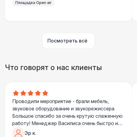
Площадка Open air
Шатер быстровозводимый
6 000 Р
Прилавок
6 500 Р
Палатка 2,5 х 2,5 м
6 500 Р
Посмотреть всё
Шатер Пагода
11 000 Р
Что говорят о нас клиенты
Домик «Ярмарочный» 3 х 2 м
27 000 Р
Шатер Павильон
43 000 Р
Проводили мероприятие - брали мебель,
БАРЬЕР БЕЗОПАСНОСТИ
звуковое оборудование и звукорежиссера
Большое спасибо за очень крутую слаженную
Черный / оранж. (2 х 1 х 0,6)
700 Р
работу! Менеджер Василиса очень быстро и
качественно обрабатывала все запросы,
Эр к.
Стилизованный (2 х 1 х 0,6)
1 100 Р