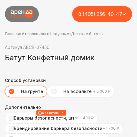
8 (495) 256-40-47
Главная
•
Аттракционы
•
Надувные
•
Детские батуты
Артикул ABCB-07450
Батут Конфетный домик
Способ установки
На грунте
На асфальте
+ 6 000 ₽
Дополнительно
Обязательно!
Барьеры безопасности, шт
от + 490 ₽
Брендирование барьера безопасности
+ 1 700 ₽