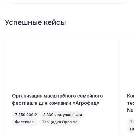
Успешные кейсы
Организация масштабного семейного
Ко
фестиваля для компании «Агрофид»
те
Nu
7 350 000 ₽
2 300 чел. участники
Фестиваль
Площадка Open air
7
П