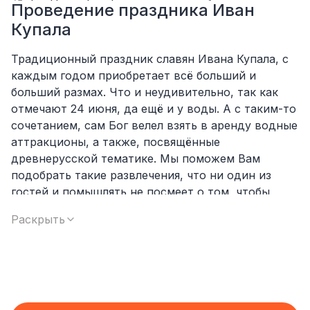
Проведение праздника Иван
Купала
Традиционный праздник славян Ивана Купала, с
каждым годом приобретает всё больший и
больший размах. Что и неудивительно, так как
отмечают 24 июня, да ещё и у воды. А с таким-то
сочетанием, сам Бог велел взять в аренду водные
аттракционы, а также, посвящённые
древнерусской тематике. Мы поможем Вам
подобрать такие развлечения, что ни один из
гостей и помышлять не посмеет о том, чтобы
впасть в уныние и отравлять праздничную
Раскрыть
атмосферу своей кислой миной. Ведь помимо
аттракционов мы готовы предложить в аренду
для организации праздника различные
древнерусские игры, которые максимально точно
помогут воссоздать гуляния восточных славян на
Ивана Купала. А в случае необходимости, наши