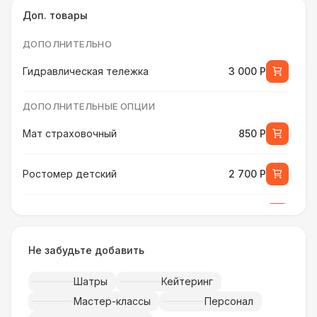
Доп. товары
ДОПОЛНИТЕЛЬНО
Гидравлическая тележка
3 000 Р
ДОПОЛНИТЕЛЬНЫЕ ОПЦИИ
Мат страховочный
850 Р
Ростомер детский
2 700 Р
Ростомер универсальный
3 800 Р
Не забудьте добавить
Музыкальное сопровождение
15 000 Р
Шатры
Кейтеринг
ПЕРСОНАЛ
Мастер-классы
Персонал
Тех. спец.
4 900 Р