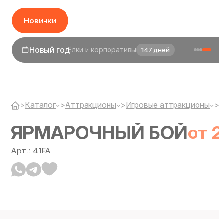
Новинки
1 сентября
День знаний
25 дней
>
Каталог
>
Аттракционы
>
Игровые аттракционы
>
ЯРМАРОЧНЫЙ БОЙ
от 
Арт.: 41FA