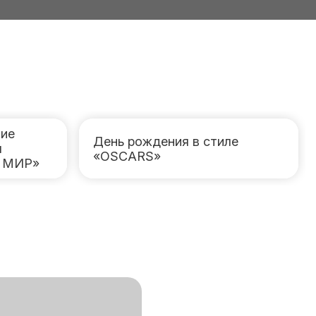
ие
День рождения в стиле
я
«OSCARS»
Р МИР»