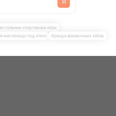
астольные спортивные игры
ия масленицы под ключ
Аренда ярмарочных забав