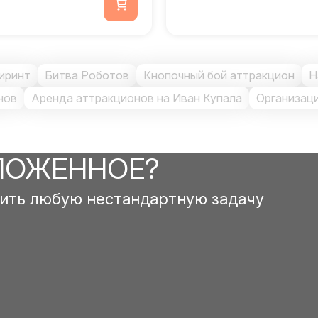
иринт
Битва Роботов
Кнопочный бой аттракцион
Н
нов
Аренда аттракционов на Иван Купала
Организац
ЛОЖЕННОЕ?
ить любую нестандартную задачу