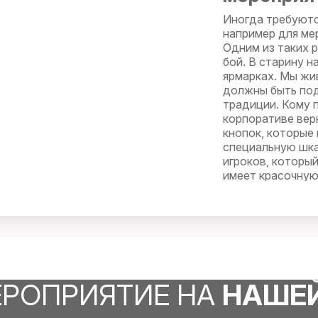
Иногда требуютс
например для ме
Одним из таких 
бой. В старину н
ярмарках. Мы жи
должны быть под
традиции. Кому п
корпоративе вер
кнопок, которые
специальную шка
игроков, которы
имеет красочную
на улице, но и в
ЕРОПРИЯТИЕ НА
НАШЕ