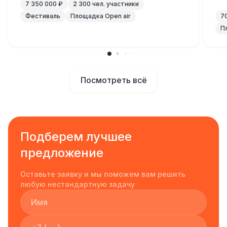
7 350 000 ₽
2 300 чел. участники
Фестиваль
Площадка Open air
7
П
Посмотреть всё
Подберем лучшее
предложение
Оставьте заявку и мы поможем вам решить
любую нестандартную задачу