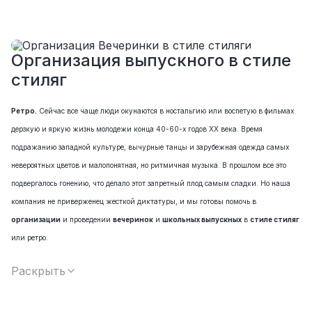
почти не было видно!
Однозначно будем работать с этим
подрядчиком еще раз :)
Организация выпускного в стиле
стиляг
Ретро.
Сейчас все чаще люди окунаются в ностальгию или воспетую в фильмах
дерзкую и яркую жизнь молодежи конца 40-60-х годов XX века. Время
подражанию западной культуре, вычурные танцы и зарубежная одежда самых
невероятных цветов и малопонятная, но ритмичная музыка. В прошлом все это
подвергалось гонению, что делало этот запретный плод самым сладки. Но наша
компания не приверженец жесткой диктатуры, и мы готовы помочь в
организации
и проведении
вечеринок
и
школьных выпускных
в
стиле стиляг
или ретро.
На данной странице расположены
аттракционы
в стиле ретро,
костюмы
и
Раскрыть
декорации
которые встречались в советскую эпоху. Нужно
украсить
помещение
? Без труда - мы предоставит самые лучшие
предметы быта
, более
того, все что должно крутиться, издавать звуки или готовить еду, будет в рабочем