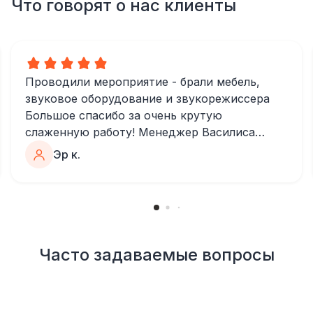
Что говорят о нас клиенты
Проводили мероприятие - брали мебель,
звуковое оборудование и звукорежиссера
Большое спасибо за очень крутую
слаженную работу! Менеджер Василиса
очень быстро и качественно обрабатывала
Эр к.
все запросы, пошла навстречу во многих
моментах
Отдельное спасибо звукорежиссеру
Александру, все тревоги сгладились
благодаря его работе и человечности :)
Все приехало вовремя, в хорошем
Часто задаваемые вопросы
состоянии. Ребята сами все поставили,
посоветовали как лучше расположить и
аккуратно сложили провода так, что их