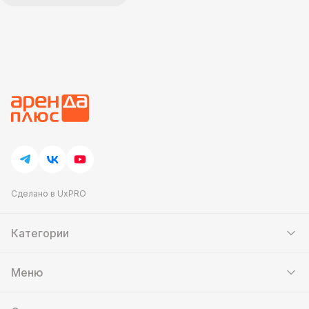
Сделано в UxPRO
Категории
Шатры
Мебель
Меню
Кейтеринг
Банкетный зал
Аттракционы
Контакты
Фотозоны