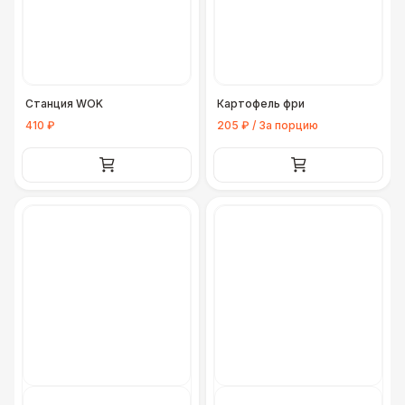
Официант
7 500 Р
Повар
8 500 Р
Станция WOK
Картофель фри
410 ₽
205 ₽ / За порцию