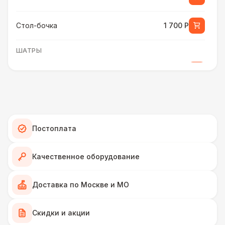
Стол-бочка
1 700 Р
ШАТРЫ
Шатер быстровозводимый
6 000 Р
Прилавок
6 500 Р
Палатка 2,5 х 2,5 м
6 500 Р
Постоплата
Шатер Пагода
11 000 Р
Качественное оборудование
Домик «Ярмарочный» 3 х 2 м
27 000 Р
Доставка по Москве и МО
Шатер Павильон
Скидки и акции
43 000 Р