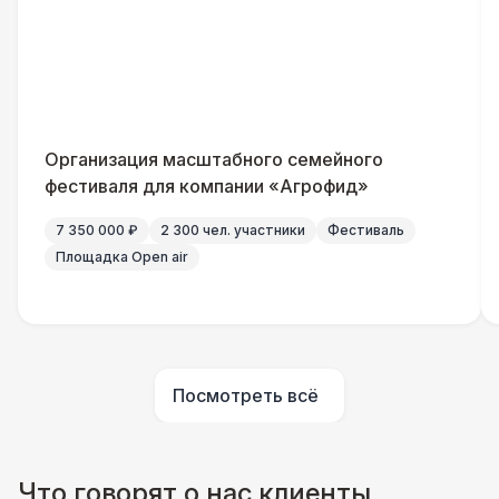
Повар
8 500 Р
Шеф повар
12 500 Р
Организация масштабного семейного
Повар для МК
15 000 Р
фестиваля для компании «Агрофид»
7 350 000 ₽
2 300 чел. участники
Фестиваль
Грузчики
6 500 Р
Площадка Open air
Клининг
6 500 Р
Аниматор
10 000 Р
Посмотреть всё
Бармен
8 000 Р
Что говорят о нас клиенты
Менеджер проекта
13 000 Р