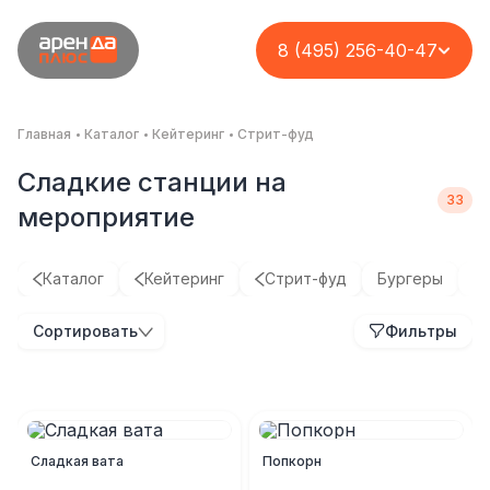
8 (495) 256-40-47
Главная
Каталог
Кейтеринг
Стрит-фуд
Сладкие станции на
мероприятие
Каталог
Кейтеринг
Стрит-фуд
Бургеры
Х
Кейтеринг на кассу
Организация
Корпоратив для
Организация
Сортировать
Фильтры
с возможностью
премиального
группы компаний
премиального
вашего заработка
кейтеринга на
ASD
фуршета на
открытой площадке
нестандартной
Комплексное решение
площадке
Кейс
Кейс
Кейс
Сладкая вата
Попкорн