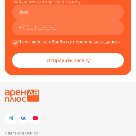
любую нестандартную задачу
Мы берем на себя все вопросы по организации
подачи и обслуживанию, чтобы вы могли
сосредоточиться на общении и наслаждении
моментом. Пусть ваше событие запомнится не
только программой, но и невероятным вкусом
предложенных лакомств, которые мы с
Я согласен на обработку персональных данных
удовольствием доставим и приготовим для вас.
Отправить заявку
Сделано в UxPRO