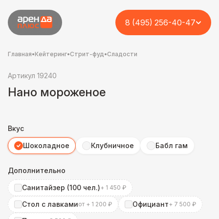
8 (495) 256-40-47
Главная
•
Кейтеринг
•
Стрит-фуд
•
Сладости
Артикул 19240
Нано мороженое
Вкус
Шоколадное
Клубничное
Бабл гам
Дополнительно
Санитайзер (100 чел.)
+ 1 450 ₽
Стол с лавками
Официант
от + 1 200 ₽
+ 7 500 ₽