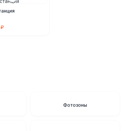
танция
 ₽
Фотозоны