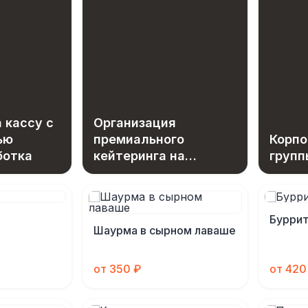
 кассу с
Организация
ью
премиального
Корпо
ботка
кейтеринга на
групп
открытой площадке
Бурри
Шаурма в сырном лаваше
от 350 ₽
от 420