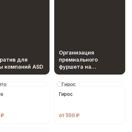
Организация
ратив для
премиального
ы компаний ASD
фуршета на
нестандартной
площадке
то
Гирос
 ₽
от 550 ₽