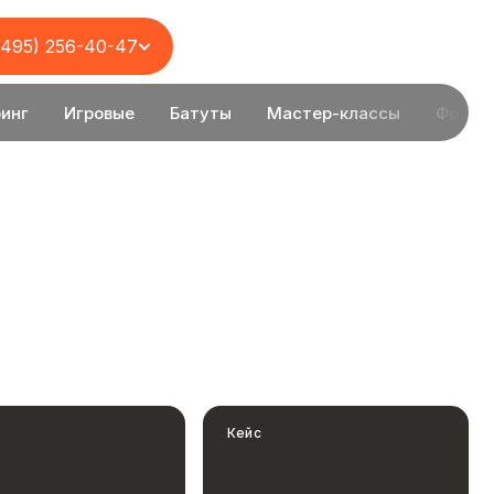
(495) 256-40-47
инг
Игровые
Батуты
Мастер-классы
Фотоз
Кейс