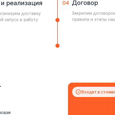
Договор
 и реализация
04
Закрепим договоро
рганизуем доставку
правила и этапы на
ый запуск в работу
т
Входит в стоим
зовая