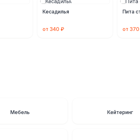
Кесадилья
Пита с
от 340 ₽
от 370
Мебель
Кейтеринг