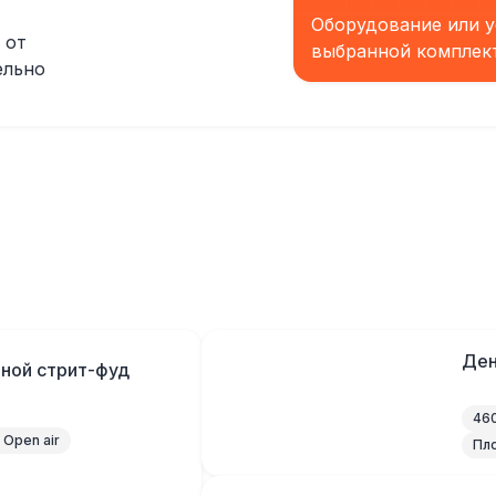
Оборудование или у
 от
выбранной комплек
ельно
Ден
ьной стрит-фуд
460
Open air
Пл