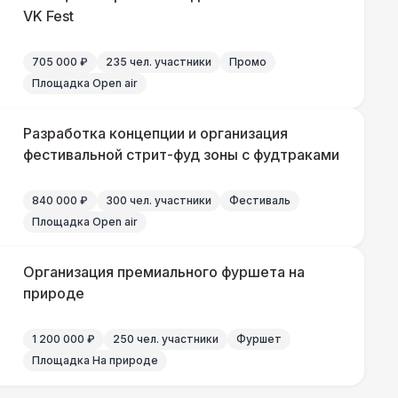
VK Fest
000 Р
В корзину
705 000 ₽
235 чел. участники
Промо
Площадка Open air
500 Р
В корзину
Разработка концепции и организация
фестивальной стрит-фуд зоны с фудтраками
500 Р
В корзину
840 000 ₽
300 чел. участники
Фестиваль
000 Р
В корзину
Площадка Open air
000 Р
В корзину
Организация премиального фуршета на
природе
000 Р
В корзину
1 200 000 ₽
250 чел. участники
Фуршет
Площадка На природе
500 Р
В корзину