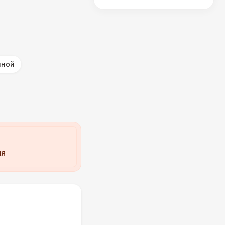
иной
ия