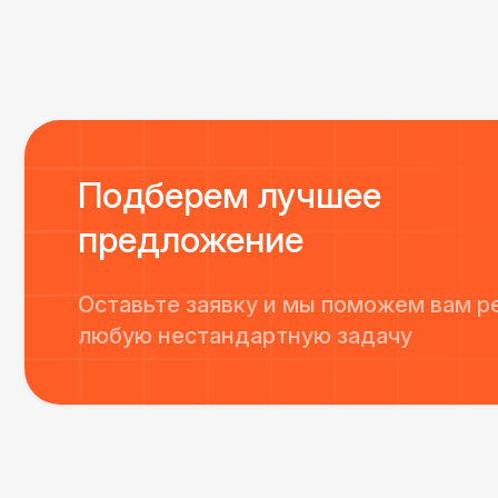
Однозначно будем работать с этим подрядчиком е
Подберем лучшее
предложение
Оставьте заявку и мы поможем вам р
любую нестандартную задачу