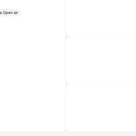
 Open air
Повар для МК
15 
Грузчики
6 
Клининг
6 
Аниматор
10 
Бармен
8 
Менеджер проекта
13 
Банкетный менеджер
12 