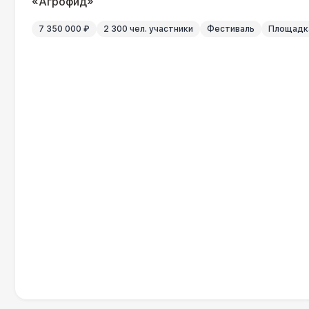
«Агрофид»
7 350 000 ₽
2 300 чел. участники
Фестиваль
Площадка