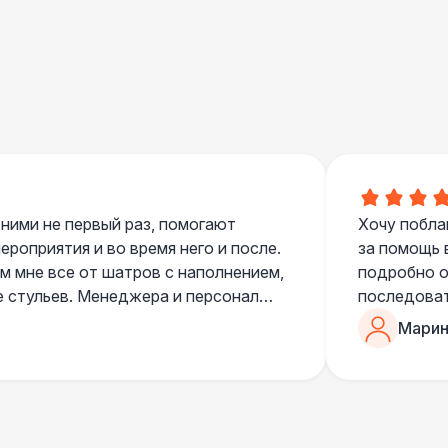
000 Р
В корзину
000 Р
В корзину
000 Р
В корзину
000 Р
В корзину
 ними не первый раз, помогают
Хочу побла
роприятия и во время него и после.
за помощь 
 мне все от шатров с наполнением,
подробно о
е стульев. Менеджера и персонал
последоват
490 Р
В корзину
егда подскажут что лучше взять и
Романом, о
Марин
ь люблю работать именно с ними,
«Рука с ша
нию
звонке в к
700 Р
В корзину
шампанског
приветливы
 100 Р
В корзину