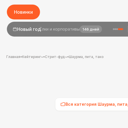
Новинки
1 сентября
День знаний
24 дня
Главная
•
Кейтеринг
•
Стрит-фуд
•
Шаурма, пита, тако
Вся категория Шаурма, пита