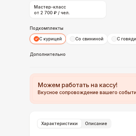
Мастер-класс
от 2 700 ₽ / чел.
Подкомплекты
С курицей
Со свининой
С говяд
Дополнительно
Можем работать на кассу!
Вкусное сопровождение вашего событ
Характеристики
Описание