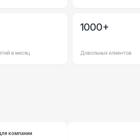
Баннер на барную стойку
6 
1000+
Оклейка барной стойки
10 
Оклейка киоска
14 
тий в месяц
Довольных клиентов
ПЕРСОНАЛ
Официант
7 
Помощник повара
7 
Повар
8 
для компании
Шеф повар
12 