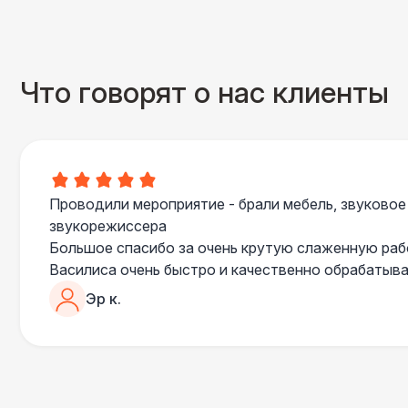
Что говорят о нас клиенты
Проводили мероприятие - брали мебель, звуковое
звукорежиссера
Большое спасибо за очень крутую слаженную ра
Василиса очень быстро и качественно обрабатыва
пошла навстречу во многих моментах
Эр к.
Отдельное спасибо звукорежиссеру Александру, 
сгладились благодаря его работе и человечности :
Все приехало вовремя, в хорошем состоянии. Реб
поставили, посоветовали как лучше расположить 
сложили провода так, что их почти не было видно