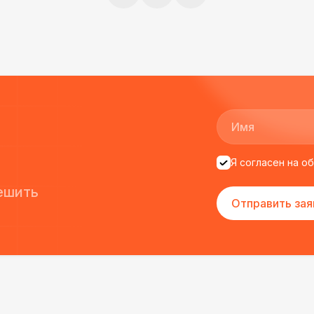
ще раз :)
Баннер односторонний
2 
Разработка макета для баннера
5 
ДОПОЛНИТЕЛЬНО
Урна
Я согласен на о
Столбики ограждения (1м)
1
ешить
Отправить зая
Указатель А3
1
Санитайзер (100 чел.)
1
ФУРШЕТНЫЕ ЛИНИИ