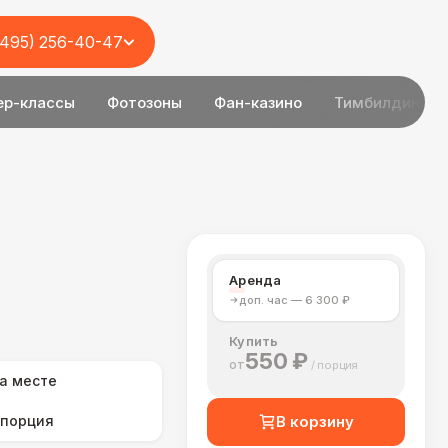
(495) 256-40-47
ер-классы
Фотозоны
Фан-казино
Тимбилдинг
Аренда
доп. час — 6 300 ₽
Купить
550 ₽
от
а месте
/ порция
В корзину