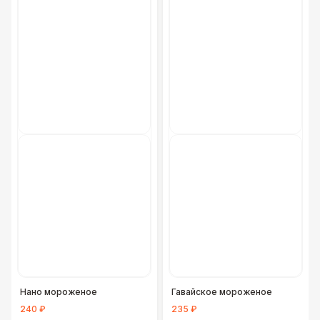
Фуршетная линия Black
17 000 Р
Фуршетная линия Premium wood
27 000 Р
Нано мороженое
Гавайское мороженое
240 ₽
235 ₽