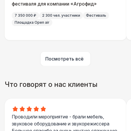
Повар для МК
15 000 Р
фестиваля для компании «Агрофид»
7 350 000 ₽
2 300 чел. участники
Фестиваль
Грузчики
6 500 Р
Площадка Open air
Клининг
6 500 Р
Аниматор
10 000 Р
Посмотреть всё
Бармен
8 000 Р
Что говорят о нас клиенты
Менеджер проекта
13 000 Р
Банкетный менеджер
12 500 Р
Проводили мероприятие - брали мебель,
Технический Директор
27 000 Р
звуковое оборудование и звукорежиссера
Большое спасибо за очень крутую слаженную