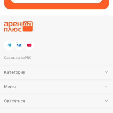
игры невероятно сближают и помогают узнать
коллег с новой стороны. Постоянным клиентам
мы готовы предоставить дополнительные скидки
и бонусы. Оформите заказ уже сегодня, и
воспользуйтесь самым выгодным предложением
этого года!
Сделано в UxPRO
Категории
Шатры
Мебель
Меню
Кейтеринг
Банкетный зал
Аттракционы
Контакты
Фотозоны
Связаться
Скидки и акции
Мастер-классы
О нас
Тимбилдинг
Оплата и доставка
8 (495) 256-40-47
Фан-казино