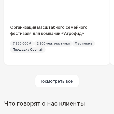
Повар
8 500 Р
Шеф повар
12 500 Р
Организация масштабного семейного
Повар для МК
15 000 Р
фестиваля для компании «Агрофид»
7 350 000 ₽
2 300 чел. участники
Фестиваль
Грузчики
6 500 Р
Площадка Open air
Клининг
6 500 Р
Аниматор
10 000 Р
Посмотреть всё
Бармен
8 000 Р
Что говорят о нас клиенты
Менеджер проекта
13 000 Р