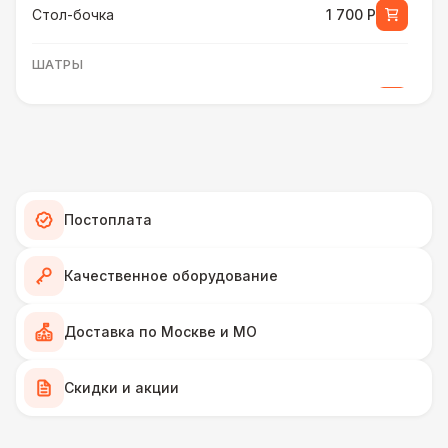
Стол-бочка
1 700 Р
ШАТРЫ
Шатер быстровозводимый
6 000 Р
Прилавок
6 500 Р
Палатка 2,5 х 2,5 м
6 500 Р
Постоплата
Шатер Пагода
11 000 Р
Качественное оборудование
Домик «Ярмарочный» 3 х 2 м
27 000 Р
Доставка по Москве и МО
Шатер Павильон
Скидки и акции
43 000 Р
БРЕНДИРОВАНИЕ