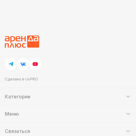
Сделано в UxPRO
Категории
Шатры
Мебель
Меню
Кейтеринг
Банкетный зал
Аттракционы
Контакты
Фотозоны
Связаться
Скидки и акции
Мастер-классы