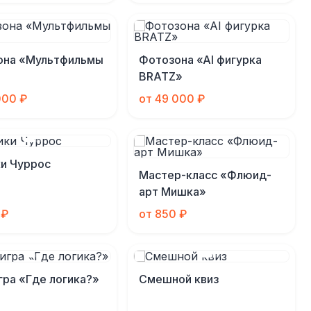
она «Мультфильмы
Фотозона «AI фигурка
BRATZ»
000 ₽
от 49 000 ₽
и Чуррос
Мастер-класс «Флюид-
арт Мишка»
 ₽
от 850 ₽
гра «Где логика?»
Смешной квиз