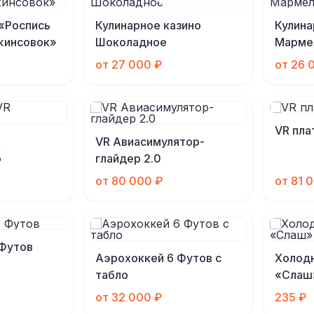
«Роспись
Кулинарное казино
Кулина
жинсовок»
Шоколадное
Марме
от 27 000 ₽
от 26 
VR пл
R
VR Авиасимулятор-
р
глайдер 2.0
от 80 000 ₽
от 81 
 Футов
Аэрохоккей 6 Футов с
Холодн
табло
«Слаш
от 32 000 ₽
235 ₽