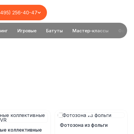
(495) 256-40-47
инг
Игровые
Батуты
Мастер-классы
Фотоз
Фотозона из фольги
ые коллективные