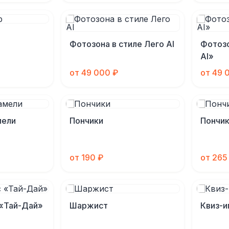
Фотозона в стиле Лего AI
Фотоз
AI»
от 49 000 ₽
от 49 
мели
Пончики
Пончик
от 190 ₽
от 265
 «Тай-Дай»
Шаржист
Квиз-и