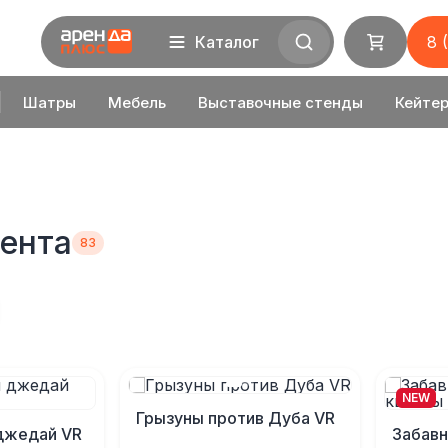
Каталог
8 
Шатры
Мебель
Выставочные стенды
Кейтер
дента
NEW
Грызуны против Дуба VR
джедай VR
Забавн