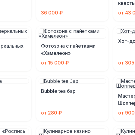
квесты
36 000 ₽
от 43 
Хот-до
еркальных
Фотозона с пайетками
«Хамелеон»
от 15 000 ₽
от 305
Bubble tea бар
Мастер
Шоппе
от 280 ₽
от 900