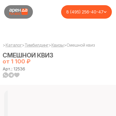
8 (495) 256-40-47
>
Каталог
>
Тимбилдинг
>
Квизы
>
Смешной квиз
СМЕШНОЙ КВИЗ
от 1 100 ₽
Арт.: 12536