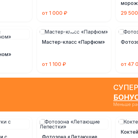
морож
от 1 000 ₽
29 500
Мастер-класс «Парфюм»
Фотозо
ном»
от 1 100 ₽
от 47 
СУПЕР
БОНУ
Меньше рас
Коктей
и с
Фотозона «Летающие