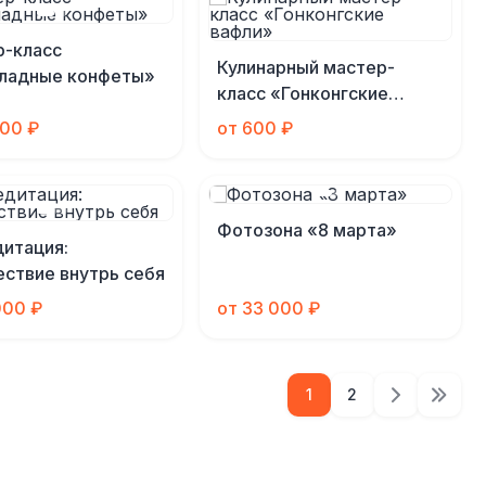
р-класс
Кулинарный мастер-
ладные конфеты»
класс «Гонконгские
вафли»
000 ₽
от 600 ₽
Фотозона «8 марта»
итация:
ствие внутрь себя
000 ₽
от 33 000 ₽
1
2