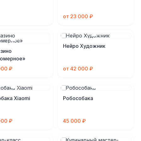
от 23 000 ₽
Нейро Художник
зино
юмерное»
000 ₽
от 42 000 ₽
бака Xiaomi
Робособака
000 ₽
45 000 ₽