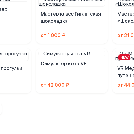
тер
Мастер класс Гигантская
Масте
шоколадка
«Шоко
от 1 000 ₽
от 21 
NEW
Симулятор кота VR
 прогулки
VR Мед
путеше
от 42 000 ₽
от 44 