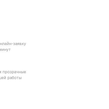
нлайн-заявку
минут
м прозрачные
шей работы