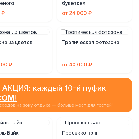
еного
букетов»
 ₽
от 24 000 ₽
на из цветов
Тропическая фотозона
000 ₽
от 40 000 ₽
 АКЦИЯ: каждый 10-й пуфик
СОМ!
ходов на зону отдыха — больше мест для гостей!
ль Байк
Просекко понг