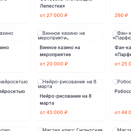
Лепестки»
от 27 000 ₽
290 ₽
зино
Винное казино на
Фан-ка
мероприятие
«Парф
от 20 000 ₽
от 25 
нейросетью
Робосо
Нейро-рисование на 8
марта
от 43 000 ₽
от 44 