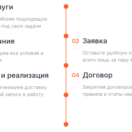
луги
иболее подходящую
 под свои задачи
Заявка
ание
02
Оставьте удобную о
уем все условия и
всего лишь за пару 
и
Договор
 и реализация
04
Закрепим договоро
рганизуем доставку
правила и этапы на
ый запуск в работу