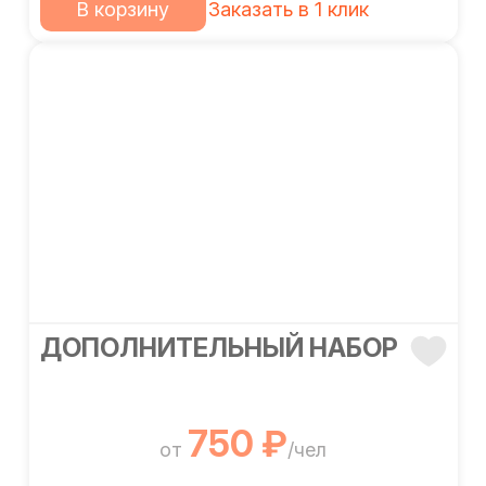
В корзину
Заказать в 1 клик
ДОПОЛНИТЕЛЬНЫЙ НАБОР
750 ₽
от
/чел