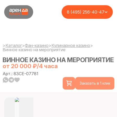
8 (495) 256-40-47
>
Каталог
>
Фан-казино
>
Кулинарное казино
>
Винное казино на мероприятие
ВИННОЕ КАЗИНО НА МЕРОПРИЯТИЕ
от 20 000 ₽/4 часа
Арт.: 83CE-07781
Заказать в 1 клик