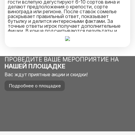
гости вслепую дегустируют 6-10 сортов вина и
делают предположения о крепости, сорте
винограда или регионе. После ставок сомелье
раскрывает правильный ответ, показывает
бутылку и делится интересными фактами. За
точные ответы игрок получает дополнительные
фишки. В конце подсчитываются результаты и
определяется победитель.
ПОЧЕМУ ВЫБИРАЮТ «АРЕНДА
ПЛЮС»
ПРОВЕДИТЕ ВАШЕ МЕРОПРИЯТИЕ НА
Мы более 12 лет организуем разные форматы
НАШЕЙ ПЛОЩАДКЕ
кулинарного казино в Москве и знаем, как сделать
игру увлекательной и удобной. Всё оборудование
Вас ждут приятные акции и скидки!
и бокалы доставляются заранее. Мы подбираем
напитки, учитывая количество гостей, и
Подробнее о площадке
предоставляем сомелье, который ведёт игру в
дружелюбной манере. Благодаря этому в винном
казино комфортно участвовать и новичкам, и тем,
кто разбирается в вине.
КАК ЗАКАЗАТЬ ВИННОЕ КАЗИНО
• Оставьте заявку на сайте или свяжитесь с
менеджером.