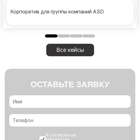
Корпоратив для группы компаний ASD
Все кейсы
ОСТАВЬТЕ ЗАЯВКУ
Я согласен на
обработку