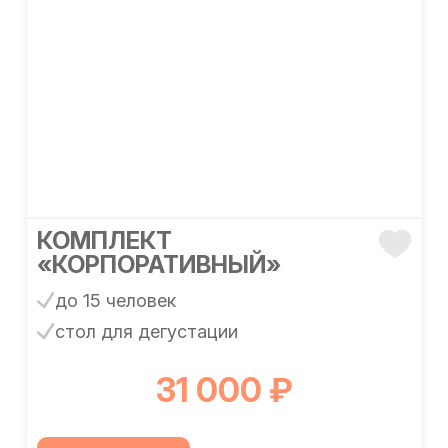
КОМПЛЕКТ
«КОРПОРАТИВНЫЙ»
до 15 человек
стол для дегустации
31 000 ₽