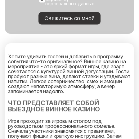
персональных данных
Свяжитесь со мной
Хотите удивить гостей и добавить в программу
события что-то оригинальное? Винное казино на
мероприятие - это яркий формат игры, где азарт
сочетается с культурой винной дегустации. Гости
пробуют разные вина, делают ставки и угадывают
напитки. Легкое соперничество, смех и эмоции
создают неповторимую атмосферу, а вечер
запоминается надолго.
ЧТО ПРЕДСТАВЛЯЕТ СОБОЙ
ВЫЕЗДНОЕ ВИННОЕ КАЗИНО
Игра проходит за игровым столом под
руководством профессионального сомелье.
Сначала участники знакомятся с правилами,
получают фишки и краткую инструкцию. Затем