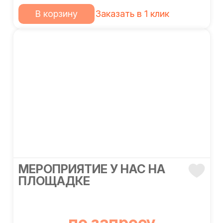
В корзину
Заказать в 1 клик
МЕРОПРИЯТИЕ У НАС НА
ПЛОЩАДКЕ
по запросу