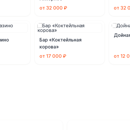
от 32 000 ₽
от 32 
Дойная
зино
Бар «Коктейльная
корова»
от 17 000 ₽
от 12 