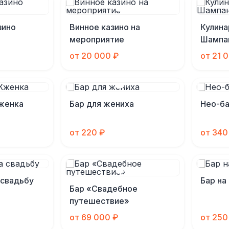
зино
Винное казино на
Кулина
мероприятие
Шампа
от 20 000 ₽
от 21 
женка
Бар для жениха
Нео-б
от 220 ₽
от 340
 свадьбу
Бар на
Бар «Свадебное
путешествие»
от 69 000 ₽
от 250