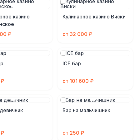
рное казино
Кулинарное казино Виски
нское
000 ₽
от 32 000 ₽
ар
ICE бар
 ₽
от 101 600 ₽
 девичник
Бар на мальчишник
 ₽
от 250 ₽