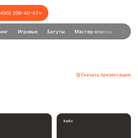
(495) 256-40-47
инг
Игровые
Батуты
Мастер-классы
Фотоз
Скачать презентацию
Кейс