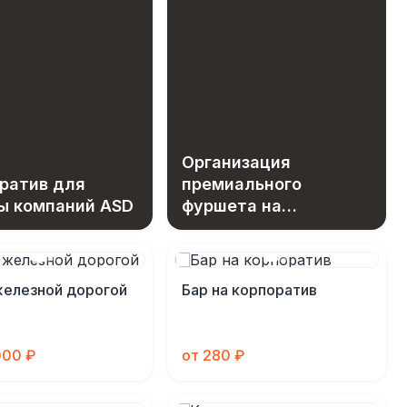
Организация
ратив для
премиального
ы компаний ASD
фуршета на
нестандартной
площадке
железной дорогой
Бар на корпоратив
000 ₽
от 280 ₽