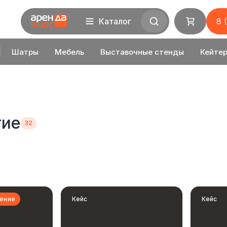
Каталог
8 
Шатры
Мебель
Выставочные стенды
Кейтер
тие
ение
Кейс
Кейс