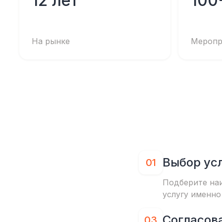
12 лет
100
На рынке
Меропр
Выбор ус
01
Подберите на
услугу именно
Согласов
03