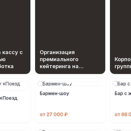
 кассу с
Организация
ью
премиального
Корпо
ботка
кейтеринга на
групп
открытой площадке
Бармен-шоу
Бар с 
 «Поезд
от 27 000 ₽
от 66 