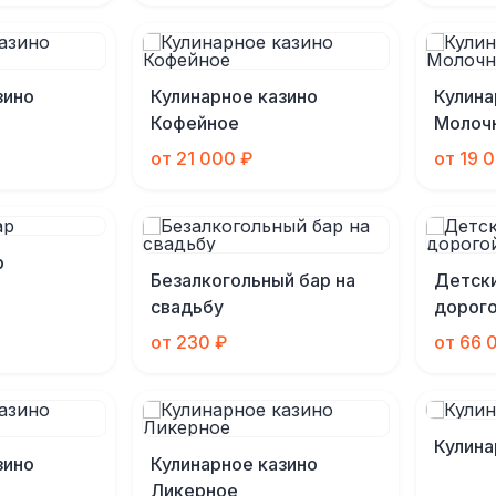
зино
Кулинарное казино
Кулина
Кофейное
Молоч
от 21 000 ₽
от 19 
р
Безалкогольный бар на
Детски
свадьбу
дорог
от 230 ₽
от 66 
Кулина
зино
Кулинарное казино
Ликерное