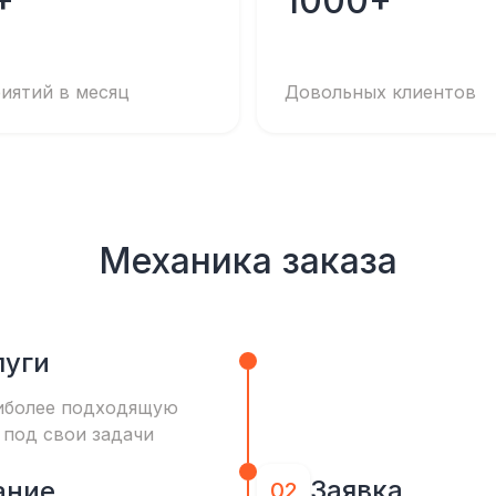
+
1000+
иятий в месяц
Довольных клиентов
Механика заказа
луги
иболее подходящую
 под свои задачи
Заявка
ание
02