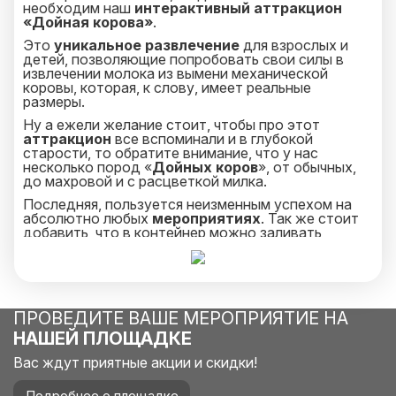
необходим наш
интерактивный аттракцион
«Дойная корова»
.
Это
уникальное развлечение
для взрослых и
детей, позволяющие попробовать свои силы в
извлечении молока из вымени механической
коровы, которая, к слову, имеет реальные
размеры.
Ну а ежели желание стоит, чтобы про этот
аттракцион
все вспоминали и в глубокой
старости, то обратите внимание, что у нас
несколько пород «
Дойных коров
», от обычных,
до махровой и с расцветкой милка.
Последняя, пользуется неизменным успехом на
абсолютно любых
мероприятиях
. Так же стоит
добавить, что в контейнер можно заливать
абсолютно любую жидкость! Хотя на
детских
праздниках
мы всё же рекомендуем
использовать молоко, а то некоторые дети
иногда начинают думать, что лимонад тоже
коровки производят!
ПРОВЕДИТЕ ВАШЕ МЕРОПРИЯТИЕ НА
НАШЕЙ ПЛОЩАДКЕ
Вас ждут приятные акции и скидки!
Подробнее о площадке