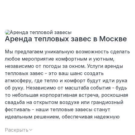
аккуратно сложили провода так, что их
почти не было видно!
Однозначно будем работать с этим
подрядчиком еще раз :)
Аренда тепловых завес в Москве
Мы предлагаем уникальную возможность сделать
любое мероприятие комфортным и уютным,
независимо от погоды за окном. Услуги аренды
тепловых завес - это ваш шанс создать
атмосферу, где тепло и комфорт будут идти рука
об руку. Независимо от масштаба события - будь
то небольшая корпоративная встреча, роскошная
свадьба на открытом воздухе или грандиозный
фестиваль - наши тепловые завесы станут
идеальным решением, обеспечивая надежную
защиту от холода и сквозняков.
Раскрыть