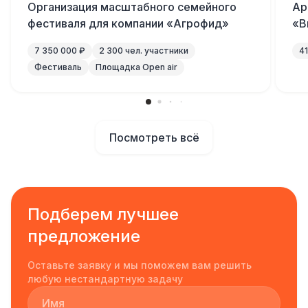
Организация масштабного семейного
Ар
фестиваля для компании «Агрофид»
«В
7 350 000 ₽
2 300 чел. участники
4
Фестиваль
Площадка Open air
Посмотреть всё
Подберем лучшее
предложение
Оставьте заявку и мы поможем вам решить
любую нестандартную задачу