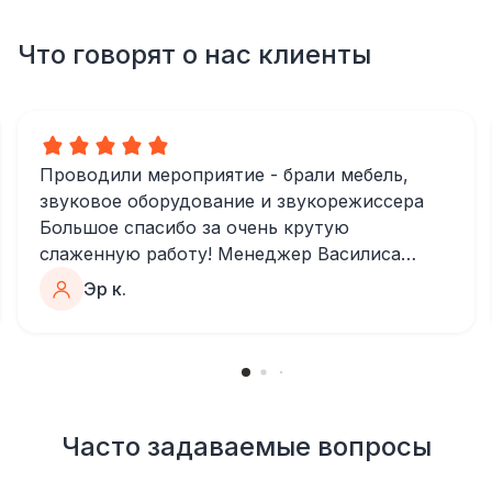
Что говорят о нас клиенты
Проводили мероприятие - брали мебель,
звуковое оборудование и звукорежиссера
Большое спасибо за очень крутую
слаженную работу! Менеджер Василиса
очень быстро и качественно обрабатывала
Эр к.
все запросы, пошла навстречу во многих
моментах
Отдельное спасибо звукорежиссеру
Александру, все тревоги сгладились
благодаря его работе и человечности :)
Все приехало вовремя, в хорошем
Часто задаваемые вопросы
состоянии. Ребята сами все поставили,
посоветовали как лучше расположить и