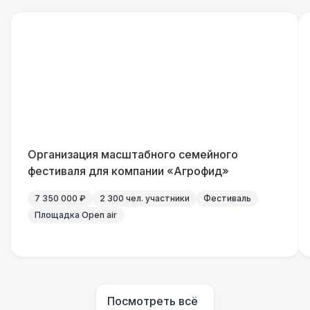
Официант
7 500 Р
Помощник повара
7 000 Р
Повар
8 500 Р
Шеф повар
12 500 Р
Организация масштабного семейного
Повар для МК
15 000 Р
фестиваля для компании «Агрофид»
7 350 000 ₽
2 300 чел. участники
Фестиваль
Грузчики
6 500 Р
Площадка Open air
Клининг
6 500 Р
Аниматор
10 000 Р
Посмотреть всё