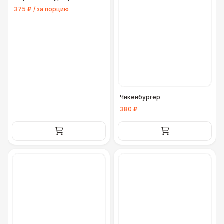
375 ₽ / за порцию
Стол с лавками
1 200 Р
ПЕРСОНАЛ
Официант
7 500 Р
Повар
8 500 Р
Чикенбургер
380 ₽