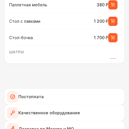
Паллетная мебель
380 Р
Стол с лавками
1 200 Р
Стол-бочка
1 700 Р
ШАТРЫ
Шатер быстровозводимый
6 000 Р
Прилавок
6 500 Р
Палатка 2,5 х 2,5 м
6 500 Р
Постоплата
Шатер Пагода
11 000 Р
Качественное оборудование
Домик «Ярмарочный» 3 х 2 м
27 000 Р
Доставка по Москве и МО