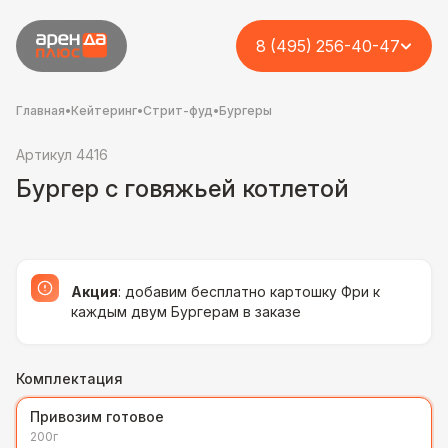
8 (495) 256-40-47
Главная
•
Кейтеринг
•
Стрит-фуд
•
Бургеры
Артикул 4416
Бургер с говяжьей котлетой
Акция
: добавим бесплатно картошку Фри к
каждым двум Бургерам в заказе
Комплектация
Привозим готовое
200г