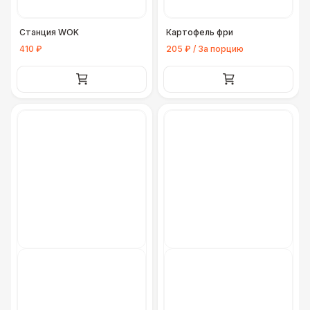
Повар
8 500 Р
Станция WOK
Картофель фри
410 ₽
205 ₽ / За порцию