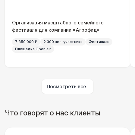
Шеф повар
12 500 Р
Организация масштабного семейного
Повар для МК
15 000 Р
фестиваля для компании «Агрофид»
7 350 000 ₽
2 300 чел. участники
Фестиваль
Грузчики
6 500 Р
Площадка Open air
Клининг
6 500 Р
Аниматор
10 000 Р
Посмотреть всё
Бармен
8 000 Р
Что говорят о нас клиенты
Менеджер проекта
13 000 Р
Банкетный менеджер
12 500 Р