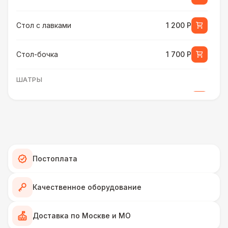
Стол с лавками
1 200 Р
Стол-бочка
1 700 Р
ШАТРЫ
Шатер быстровозводимый
6 000 Р
Прилавок
6 500 Р
Палатка 2,5 х 2,5 м
6 500 Р
Постоплата
Шатер Пагода
11 000 Р
Качественное оборудование
Домик «Ярмарочный» 3 х 2 м
27 000 Р
Доставка по Москве и МО