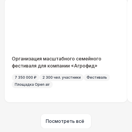
Помощник повара
7 000 Р
Повар
8 500 Р
Шеф повар
12 500 Р
Организация масштабного семейного
Повар для МК
15 000 Р
фестиваля для компании «Агрофид»
7 350 000 ₽
2 300 чел. участники
Фестиваль
Грузчики
6 500 Р
Площадка Open air
Клининг
6 500 Р
Аниматор
10 000 Р
Посмотреть всё
Бармен
8 000 Р