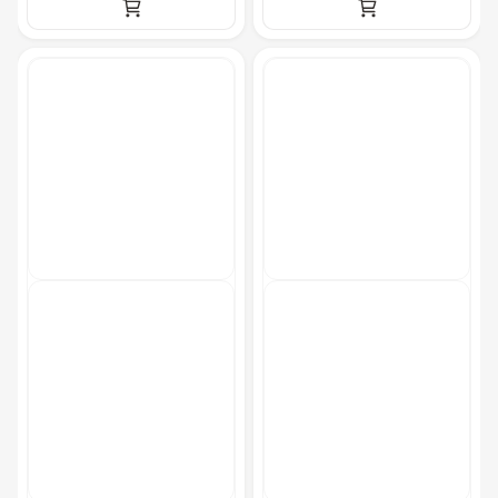
Столбики ограждения (1м)
1 100 Р
Указатель А3
1 100 Р
Санитайзер (100 чел.)
1 450 Р
ФУРШЕТНЫЕ ЛИНИИ
Цветные столы с тканью
5 500 Р
Фуршетная линия WHITE & BLACK
17 000 Р
Фуршетная линия Black
17 000 Р
Фуршетная линия Premium wood
27 000 Р