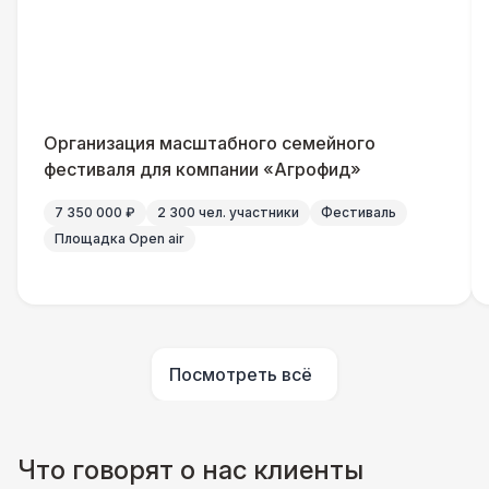
ПЕРСОНАЛ
Помощник повара
7 000 Р
БАРНЫЕ СТОЙКИ
Организация масштабного семейного
фестиваля для компании «Агрофид»
Стойка с подсветкой
8 500 Р
7 350 000 ₽
2 300 чел. участники
Фестиваль
БРЕНДИРОВАНИЕ
Площадка Open air
Разработка макета
8 500 Р
ПЕРСОНАЛ
Шеф повар
12 500 Р
Посмотреть всё
БРЕНДИРОВАНИЕ
Что говорят о нас клиенты
Баннер на барную стойку
6 500 Р