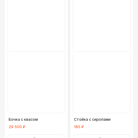
БАРЬЕР БЕЗОПАСНОСТИ
Серебряный (1,7 х 0,8 х 0,6)
490 Р
Черный / оранж. (2 х 1 х 0,6)
700 Р
Стилизованный (2 х 1 х 0,6)
1 100 Р
Баннер односторонний
2 400 Р
Разработка макета для баннера
5 500 Р
ДОПОЛНИТЕЛЬНО
Урна
550 Р
Бочка с квасом
Стойка с сиропами
29 500 ₽
185 ₽
Огнетушители
1 000 Р