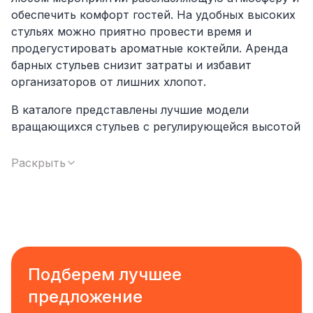
обеспечить комфорт гостей. На удобных высоких
стульях можно приятно провести время и
продегустировать ароматные коктейли. Аренда
барных стульев снизит затраты и избавит
организаторов от лишних хлопот.
В каталоге представлены лучшие модели
вращающихся стульев с регулирующейся высотой
и подножками. Есть возможность подобрать
интерьерное решение для интерьера,
Раскрыть
выполненного в любом дизайне, начиная от лофт
до сдержанной классики. Всегда в наличии
мебель с мягким сиденьем из экокожи, глянцевые
табуреты с наклоненной спинкой и металлические
конструкции.
Подберем лучшее
Преимущества аренды барных стульев:
создание непринужденной атмосферы;
предложение
невысокая стоимость услуги;