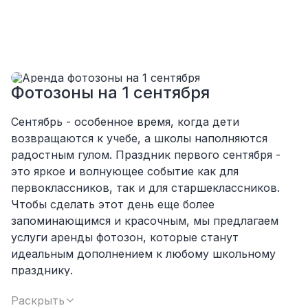
посоветовали как лучше расположить и
аккуратно сложили провода так, что их
почти не было видно!
Однозначно будем работать с этим
подрядчиком еще раз :)
Фотозоны на 1 сентября
Сентябрь - особенное время, когда дети
возвращаются к учебе, а школы наполняются
радостным гулом. Праздник первого сентября -
это яркое и волнующее событие как для
первоклассников, так и для старшеклассников.
Чтобы сделать этот день еще более
запоминающимся и красочным, мы предлагаем
услуги аренды фотозон, которые станут
идеальным дополнением к любому школьному
празднику.
Наши фотозоны - это профессионально
Раскрыть