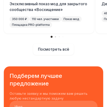
Эксклюзивный показ мод для закрытого
Де
сообщества «Восхищение»
4
350 000 ₽
110 чел. участники
Показ мод
П
Площадка PRO-platforma
Посмотреть всё
Подберем лучшее
предложение
Оставьте заявку и мы поможем вам решить
любую нестандартную задачу