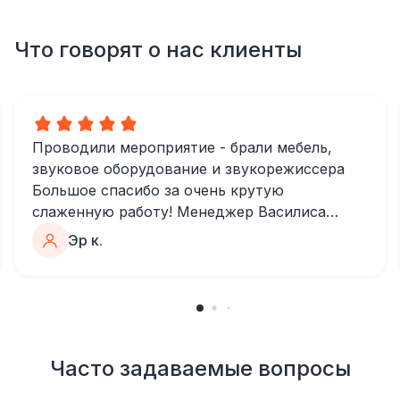
Что говорят о нас клиенты
Проводили мероприятие - брали мебель,
звуковое оборудование и звукорежиссера
Большое спасибо за очень крутую
слаженную работу! Менеджер Василиса
очень быстро и качественно обрабатывала
Эр к.
все запросы, пошла навстречу во многих
моментах
Отдельное спасибо звукорежиссеру
Александру, все тревоги сгладились
благодаря его работе и человечности :)
Все приехало вовремя, в хорошем
Часто задаваемые вопросы
состоянии. Ребята сами все поставили,