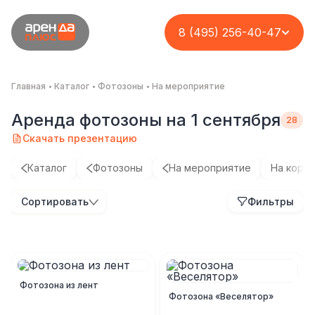
8 (495) 256-40-47
Главная
Каталог
Фотозоны
На мероприятие
Аренда фотозоны на 1 сентября
Скачать презентацию
Каталог
Фотозоны
На мероприятие
На корп
Интерактивная
Разработка и
Разработка
Сортировать
Фильтры
Изготовление
фотозона для
реализация
концепции и
фотозон на заказ
«Semavic show
интерактивной
оформление зимней
night»
фотозоны
фотозоны в лофте
«Вселенная
Услуга
Кейс
Кейс
Кейс
возможностей»
Фотозона из лент
Фотозона «Веселятор»