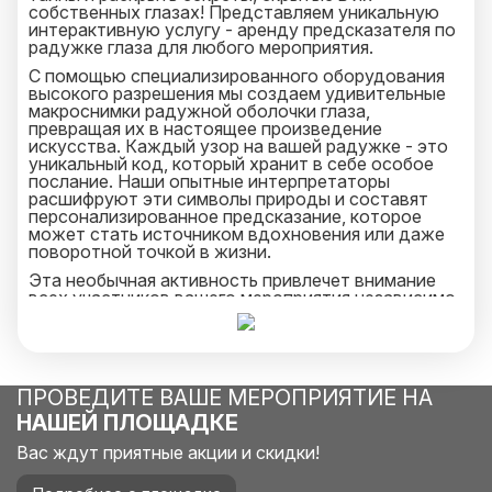
собственных глазах! Представляем уникальную
интерактивную услугу - аренду предсказателя по
радужке глаза для любого мероприятия.
С помощью специализированного оборудования
высокого разрешения мы создаем удивительные
макроснимки радужной оболочки глаза,
превращая их в настоящее произведение
искусства. Каждый узор на вашей радужке - это
уникальный код, который хранит в себе особое
послание. Наши опытные интерпретаторы
расшифруют эти символы природы и составят
персонализированное предсказание, которое
может стать источником вдохновения или даже
поворотной точкой в жизни.
Эта необычная активность привлечет внимание
всех участников вашего мероприятия независимо
от возраста. Гости получают не только
эксклюзивное фото своей радужки, но и
интригующее предсказание, наполненное
глубоким смыслом и мистическим очарованием.
ПРОВЕДИТЕ ВАШЕ МЕРОПРИЯТИЕ НА
Превратите обычное событие в незабываемое
путешествие в мир магии и самопознания. Дайте
НАШЕЙ ПЛОЩАДКЕ
каждому участнику возможность унести с собой
частичку волшебства, спрятанного в их
Вас ждут приятные акции и скидки!
собственном взгляде!