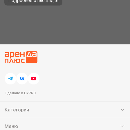
Подробнее о площадке
Сделано в UxPRO
Категории
Шатры
Мебель
Меню
Кейтеринг