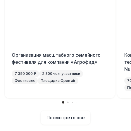
Организация масштабного семейного
Ко
фестиваля для компании «Агрофид»
те
Nu
7 350 000 ₽
2 300 чел. участники
Фестиваль
Площадка Open air
7
П
Посмотреть всё