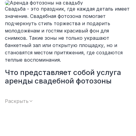
Свадьба - это праздник, где каждая деталь имеет
значение. Свадебная фотозона помогает
подчеркнуть стиль торжества и подарить
молодожёнам и гостям красивый фон для
снимков. Такие зоны не только украшают
банкетный зал или открытую площадку, но и
становятся местом притяжения, где создаются
теплые воспоминания.
Что представляет собой услуга
аренды свадебной фотозоны
Компания «Аренда Плюс» предлагает аренду
фотозон и арок для свадебных торжеств. Все
Раскрыть
конструкции эстетично оформлены и подходят
для установки как в банкетном зале, так и на
открытой площадке. Фотозона на свадьбу
помогает не только украсить пространство, но и