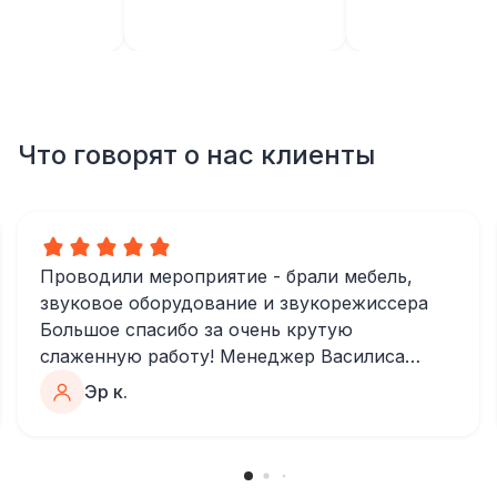
Что говорят о нас клиенты
Проводили мероприятие - брали мебель,
звуковое оборудование и звукорежиссера
Большое спасибо за очень крутую
слаженную работу! Менеджер Василиса
очень быстро и качественно обрабатывала
Эр к.
все запросы, пошла навстречу во многих
моментах
Отдельное спасибо звукорежиссеру
Александру, все тревоги сгладились