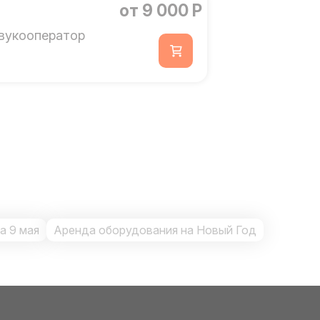
от 9 000 Р
вукооператор
а 9 мая
Аренда оборудования на Новый Год