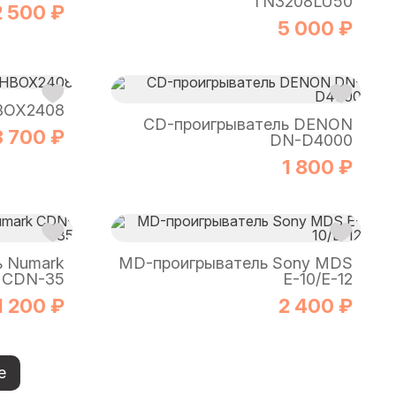
TN3208LU50
2 500 ₽
5 000 ₽
BOX2408
CD-проигрыватель DENON
3 700 ₽
DN-D4000
1 800 ₽
ь Numark
MD-проигрыватель Sony MDS
CDN-35
E-10/E-12
1 200 ₽
2 400 ₽
е