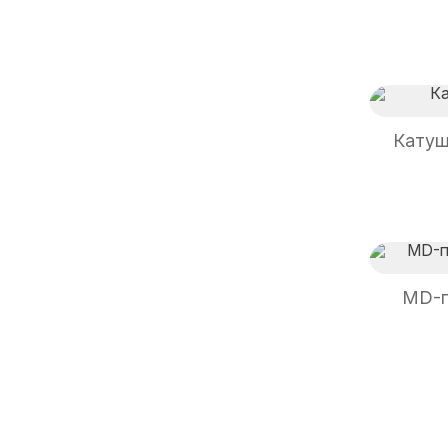
Катуш
MD-п