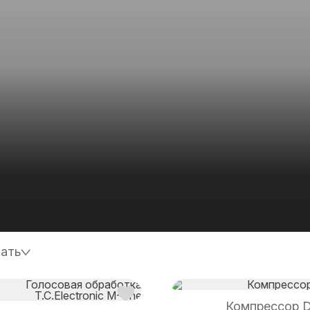
ать
Компрессор 