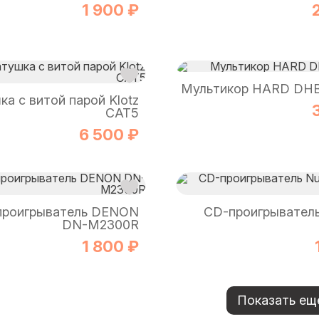
1 900 ₽
Мультикор HARD DH
ка с витой парой Klotz
CAT5
6 500 ₽
роигрыватель DENON
CD-проигрывател
DN-M2300R
1 800 ₽
Показать ещ