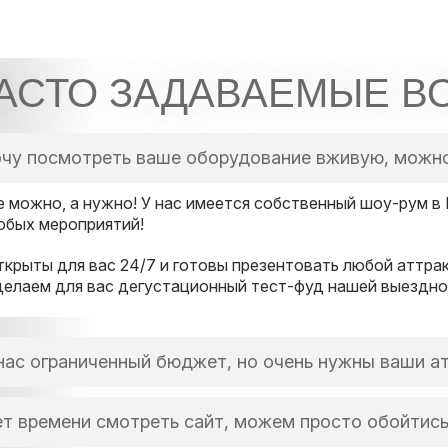
АСТО ЗАДАВАЕМЫЕ В
чу посмотреть ваше оборудование вживую, можно
е можно, а нужно! У нас имеется собственный шоу-рум в
юбых мероприятий!
ткрыты для вас 24/7 и готовы презентовать любой аттрак
делаем для вас дегустационный тест-фуд нашей выездной
нас ограниченный бюджет, но очень нужны ваши а
то вообще не проблема для нас и для Вас, поскольку мы 
т времени смотреть сайт, можем просто обойтис
юбой ситуации, поскольку альтернатива есть всегда.