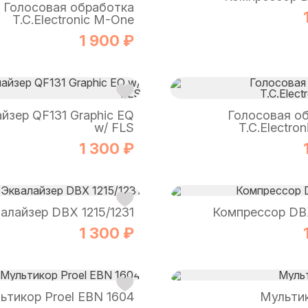
Голосовая обработка
T.C.Electronic M-One
1 900 ₽
йзер QF131 Graphic EQ
Голосовая о
w/ FLS
T.C.Electro
1 300 ₽
алайзер DBX 1215/1231
Компрессор DB
1 300 ₽
ьтикор Proel EBN 1604
Мультик