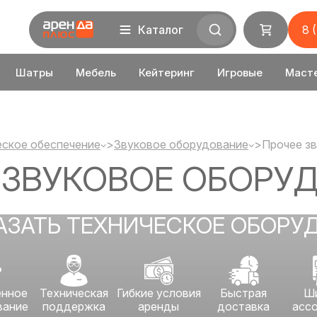
Каталог
8 
Шатры
Мебель
Кейтеринг
Игровые
Маст
еское обеспечение
>
Звуковое оборудование
>
Прочее з
 ЗВУКОВОЕ ОБОРУ
АЗАТЬ ТЕХНИЧЕСКОЕ ОБОРУ
енное
Техническая
Гибкие условия
Быстрая
Ш
вание
поддержка
аренды
доставка
асс