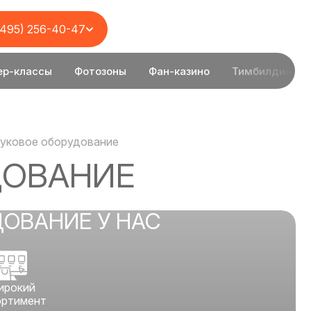
(495) 256-40-47
ер-классы
Фотозоны
Фан-казино
Тимбилдинг
вуковое оборудование
ДОВАНИЕ
ДОВАНИЕ У НАС
ирокий
ортимент