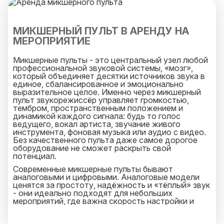
менеджера, который оперативно ответит на
любой ваш запрос и будет на связи 25 часов в
сутки.
МИКШЕРНЫЙ ПУЛЬТ В АРЕНДУ НА
МЕРОПРИЯТИЕ
Микшерные пульты - это центральный узел любой
профессиональной звуковой системы, «мозг»,
который объединяет десятки источников звука в
единое, сбалансированное и эмоционально
выразительное целое. Именно через микшерный
пульт звукорежиссёр управляет громкостью,
тембром, пространственным положением и
динамикой каждого сигнала: будь то голос
ведущего, вокал артиста, звучание живого
инструмента, фоновая музыка или аудио с видео.
Без качественного пульта даже самое дорогое
оборудование не сможет раскрыть свой
потенциал.
Современные микшерные пульты бывают
аналоговыми и цифровыми. Аналоговые модели
ценятся за простоту, надёжность и «тёплый» звук
- они идеально подходят для небольших
мероприятий, где важна скорость настройки и
минимум технологических слоёв. Цифровые же
пульты предлагают невероятную гибкость: сотни