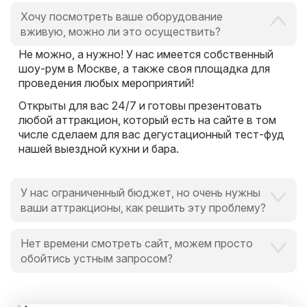
Хочу посмотреть ваше оборудование
вживую, можно ли это осуществить?
Не можно, а нужно! У нас имеется собственный
шоу-рум в Москве, а также своя площадка для
проведения любых мероприятий!
Открыты для вас 24/7 и готовы презентовать
любой аттракцион, который есть на сайте в том
числе сделаем для вас дегустационный тест-фуд
нашей выездной кухни и бара.
У нас ограниченный бюджет, но очень нужны
ваши аттракционы, как решить эту проблему?
Это вообще не проблема для нас и для Вас,
Нет времени смотреть сайт, можем просто
поскольку мы всегда идем навстречу и готовы
обойтись устным запросом?
выручить в любой ситуации, поскольку
альтернатива есть всегда.
Мы обожаем ценить время наших клиентов.
И специально для Вас мы закрепим персонального