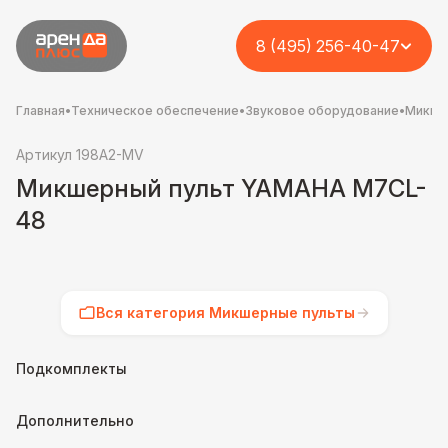
8 (495) 256-40-47
Главная
•
Техническое обеспечение
•
Звуковое оборудование
•
Микше
Артикул 198A2-MV
Микшерный пульт YAMAHA M7CL-
48
Вся категория Микшерные пульты
Подкомплекты
Дополнительно