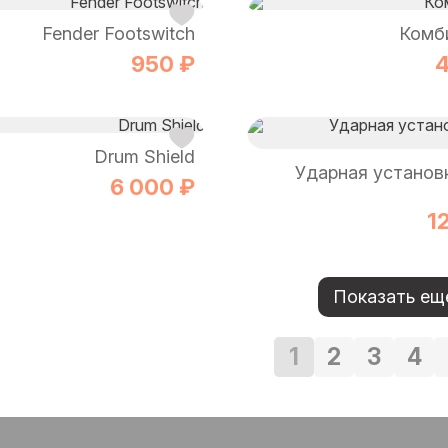
Fender Footswitch
Комби
950 ₽
4
Drum Shield
Ударная устано
6 000 ₽
1
Показать ещ
1
2
3
4