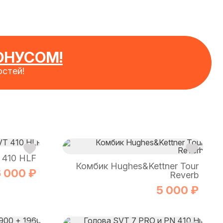
ОНУСОМ!
стей!
 410 HLF
Комбик Hughes&Kettner Tour
 000 ₽
Reverb
5 000 ₽