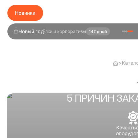
Новинки
1 сентября
День знаний
25 дней
>
Катал
5 ПРИЧИН ЗАК
Качеств
оборудо