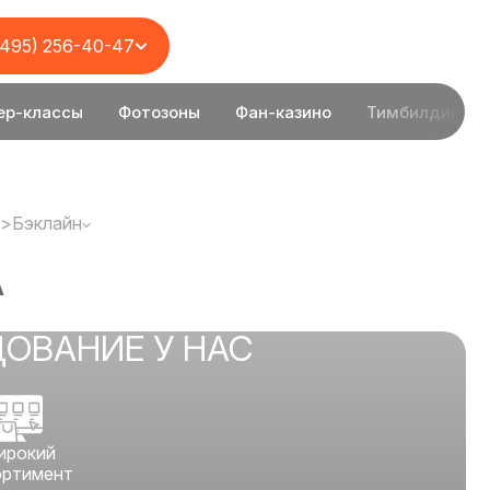
(495) 256-40-47
ер-классы
Фотозоны
Фан-казино
Тимбилдинг
>
Бэклайн
А
ДОВАНИЕ У НАС
ирокий
ортимент