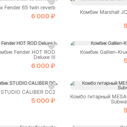
 Fender 65 twin reverb
Комбик Marshall J
6 000 ₽
9
мбик Fender HOT ROD
Комбик Gallien-Kru
Deluxe III
5
6 000 ₽
 STUDIO CALIBER DC2
Комбо гитарный MESA
5 000 ₽
Subwa
5