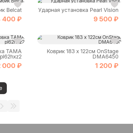
к Belcat
Ударная установка Pearl Vision
 400 ₽
9 500 ₽
вка TAMA
Коврик 183 х 122см OnStage
pl62hxz2
DMA6450
2 000 ₽
1 200 ₽
е