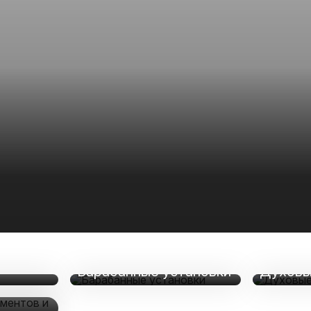
Барабанные установки
Духовы
и