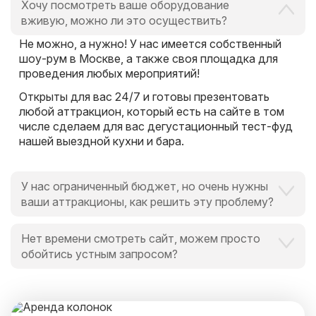
Хочу посмотреть ваше оборудование
вживую, можно ли это осуществить?
Не можно, а нужно! У нас имеется собственный
шоу-рум в Москве, а также своя площадка для
проведения любых мероприятий!
Открыты для вас 24/7 и готовы презентовать
любой аттракцион, который есть на сайте в том
числе сделаем для вас дегустационный тест-фуд
нашей выездной кухни и бара.
У нас ограниченный бюджет, но очень нужны
ваши аттракционы, как решить эту проблему?
Это вообще не проблема для нас и для Вас,
Нет времени смотреть сайт, можем просто
поскольку мы всегда идем навстречу и готовы
обойтись устным запросом?
выручить в любой ситуации, поскольку
альтернатива есть всегда.
Мы обожаем ценить время наших клиентов.
И специально для Вас мы закрепим персонального
менеджера, который оперативно ответит на