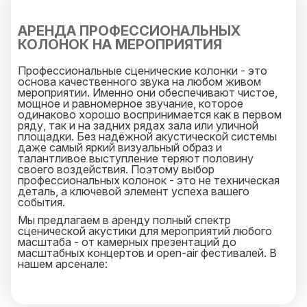
любой ваш запрос и будет на связи 25 часов в
сутки.
АРЕНДА ПРОФЕССИОНАЛЬНЫХ
КОЛОНОК НА МЕРОПРИЯТИЯ
Профессиональные сценические колонки - это
основа качественного звука на любом живом
мероприятии. Именно они обеспечивают чистое,
мощное и равномерное звучание, которое
одинаково хорошо воспринимается как в первом
ряду, так и на задних рядах зала или уличной
площадки. Без надёжной акустической системы
даже самый яркий визуальный образ и
талантливое выступление теряют половину
своего воздействия. Поэтому выбор
профессиональных колонок - это не техническая
деталь, а ключевой элемент успеха вашего
события.
Мы предлагаем в аренду полный спектр
сценической акустики для мероприятий любого
масштаба - от камерных презентаций до
масштабных концертов и open-air фестивалей. В
нашем арсенале:
• Пассивные и активные (самодостаточные)
колонки - активные модели уже содержат
встроенные усилители и процессоры, что