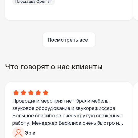
Площадка Open air
Баннер односторонний
2 400 Р
ДОПОЛНИТЕЛЬНО
Урна
550 Р
Посмотреть всё
Огнетушители
1 000 Р
Что говорят о нас клиенты
Указатель А3
1 100 Р
Санитайзер (100 чел.)
1 450 Р
Проводили мероприятие - брали мебель,
ПЕРСОНАЛ
звуковое оборудование и звукорежиссера
Повар для МК
15 000 Р
Большое спасибо за очень крутую слаженную
работу! Менеджер Василиса очень быстро и
качественно обрабатывала все запросы,
Эр к.
пошла навстречу во многих моментах