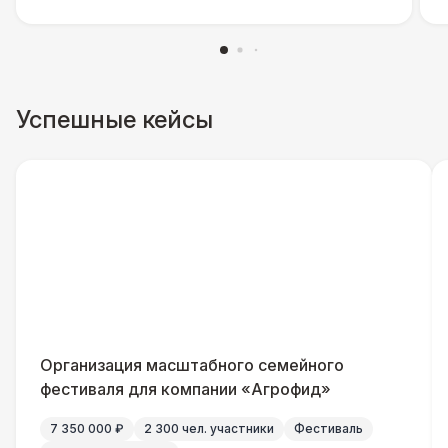
Стол Tesla
480 Р
УСИЛЕНИЕ ЗВУКА
625 ВТ
5 500 Р
Успешные кейсы
1250 ВТ
8 500 Р
БАРЬЕР БЕЗОПАСНОСТИ
Серебряный (1,7 х 0,8 х 0,6)
490 Р
Черный / оранж. (2 х 1 х 0,6)
700 Р
Стилизованный (2 х 1 х 0,6)
1 100 Р
Организация масштабного семейного
фестиваля для компании «Агрофид»
Разработка макета для баннера
5 500 Р
7 350 000 ₽
2 300 чел. участники
Фестиваль